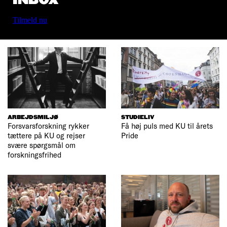
INBOX
Tilmeld nu
ARBEJDSMILJØ
STUDIELIV
Forsvarsforskning rykker
Få høj puls med KU til årets
tættere på KU og rejser
Pride
svære spørgsmål om
forskningsfrihed