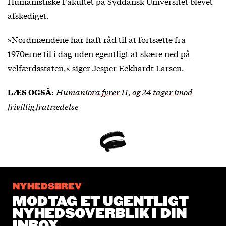
Humanistiske Fakultet på Syddansk Universitet blevet
afskediget.
»Nordmændene har haft råd til at fortsætte fra
1970erne til i dag uden egentligt at skære ned på
velfærdsstaten,« siger Jesper Eckhardt Larsen.
:
Humaniora fyrer 11, og 24 tager imod
LÆS OGSÅ
frivillig fratrædelse
NYHEDSBREV
MODTAG ET UGENTLIGT
NYHEDSOVERBLIK I DIN