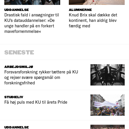
UDDANNELSE
ALUMNERNE
Drastisk fald i ansøgninger til
Knud Brix skal dække det
KU's datauddannelser: »De
kontinent, han aldrig blev
unge handler på en forkert
færdig med
mavefornemmelse«
SENESTE
ARBEJDSMILJØ
Forsvarsforskning rykker tættere på KU
og rejser svære spørgsmål om
forskningsfrihed
STUDIELIV
Få høj puls med KU til årets Pride
UDDANNELSE