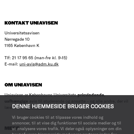
KONTAKT UNIAVISEN
Universitetsavisen
Nørregade 10
1165 København K
Tlf: 21 17 95 65
(man-fre kl. 9-15)
E-mail:
uni-avis@adm.ku.dk
OM UNIAVISEN
Uniavisen er Københavns Universitets
prisvindende
,
uafhængige
avis til studerende og ansatte – og alle andre, der vil
DENNE HJEMMESIDE BRUGER COOKIES
læse med.
Læs mere om avisen her
.
Vi bruger cookies til at tilpasse vores indhold og
annoncer, til at vise dig funktioner til sociale medier og til
at analysere vores trafik. Vi deler også oplysninger om din
MERE