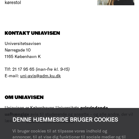
kørestol
KONTAKT UNIAVISEN
Universitetsavisen
Nørregade 10
1165 København K
Tlf: 21 17 95 65
(man-fre kl. 9-15)
E-mail:
uni-avis@adm.ku.dk
OM UNIAVISEN
Uniavisen er Københavns Universitets
prisvindende
,
uafhængige
avis til studerende og ansatte – og alle andre, der vil
DENNE HJEMMESIDE BRUGER COOKIES
læse med.
Læs mere om avisen her
.
Vi bruger cookies til at tilpasse vores indhold og
annoncer, til at vise dig funktioner til sociale medier og til