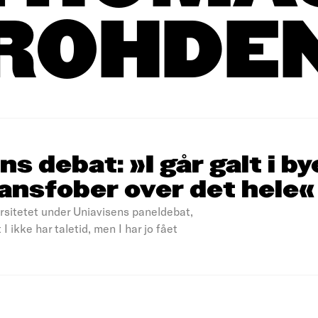
ROHDE
ns debat: »I går galt i by
transfober over det hele«
rsitetet under Uniavisens paneldebat,
I ikke har taletid, men I har jo fået