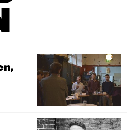
N
en,