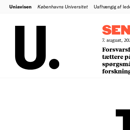
Uniavisen
Københavns Universitet
Uafhængig af led
SE
7. august, 20
Forsvars
tættere p
spørgsm
forsknin