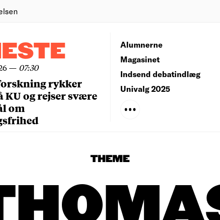
elsen
NESTE
Alumnerne
Magasinet
26
—
07:30
Indsend debatindlæg
forskning rykker
Univalg 2025
å KU og rejser svære
ål om
gsfrihed
THEME
THOMA