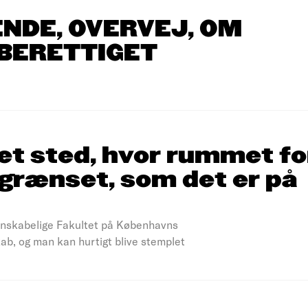
NDE, OVERVEJ, OM
 BERETTIGET
et sted, hvor rummet for
grænset, som det er på
denskabelige Fakultet på Københavns
ab, og man kan hurtigt blive stemplet