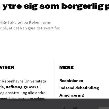
 ytre sig som borgerlig 
lige Fakultet på Københavns
r på, at det kan gøre det svært for
VISEN
MERE
Redaktionen
r Københavns Universitets
de
,
uafhængige
avis til
Indsend debatindlæg
og ansatte – og alle andre,
Annoncering
e med.
Læs mere om avisen