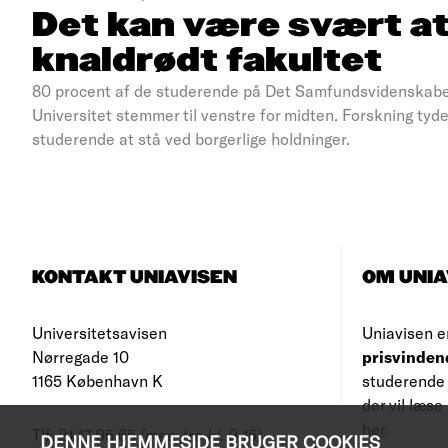
Det kan være svært at
knaldrødt fakultet
80 procent af de studerende på Det Samfundsvidenskabe
Universitet stemmer til venstre for midten. Forskning tyde
studerende at stå ved borgerlige holdninger.
KONTAKT UNIAVISEN
OM UNIA
Universitetsavisen
Uniavisen e
Nørregade 10
prisvinden
1165 København K
studerende 
der vil læs
her
.
Tlf: 21 17 95 65
(man-fre kl. 9-15)
DENNE HJEMMESIDE BRUGER COOKIES