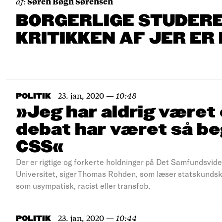
af:
Søren Bøgh Sørensen
BORGERLIGE STUDERE
KRITIKKEN AF JER ER
23. jan, 2020
—
10:48
POLITIK
»Jeg har aldrig været 
debat har været så be
CSS«
Der er rigtige og forkerte holdninger på Det Samfundsvi
Universitet, siger Thomas Rohden, som læser statskundsk
som usympatisk, racist eller transfob.
23. jan, 2020
—
10:44
POLITIK