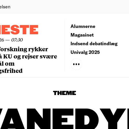
elsen
NESTE
Alumnerne
Magasinet
26
—
07:30
Indsend debatindlæg
forskning rykker
Univalg 2025
å KU og rejser svære
ål om
gsfrihed
THEME
VANEDY