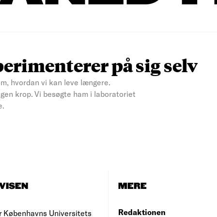
erimenterer på sig selv
om, hvordan vi kan leve længere.
gen krop. Vi besøgte ham i laboratoriet
e.
VISEN
MERE
Redaktionen
r Københavns Universitets