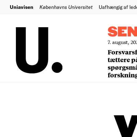
Uniavisen
Københavns Universitet
Uafhængig af led
SE
7. august, 20
Forsvars
tættere p
spørgsm
forsknin