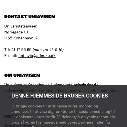
KONTAKT UNIAVISEN
Universitetsavisen
Nørregade 10
1165 København K
Tlf: 21 17 95 65
(man-fre kl. 9-15)
E-mail:
uni-avis@adm.ku.dk
OM UNIAVISEN
Uniavisen er Københavns Universitets
prisvindende
,
uafhængige
avis til studerende og ansatte – og alle andre, der vil
DENNE HJEMMESIDE BRUGER COOKIES
læse med.
Læs mere om avisen her
.
Vi bruger cookies til at tilpasse vores indhold og
annoncer, til at vise dig funktioner til sociale medier og til
MERE
at analysere vores trafik. Vi deler også oplysninger om din
brug af vores hjemmeside med vores partnere inden for
Redaktionen