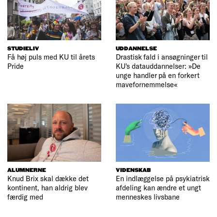
STUDIELIV
UDDANNELSE
Få høj puls med KU til årets
Drastisk fald i ansøgninger til
Pride
KU's datauddannelser: »De
unge handler på en forkert
mavefornemmelse«
ALUMNERNE
VIDENSKAB
Knud Brix skal dække det
En indlæggelse på psykiatrisk
kontinent, han aldrig blev
afdeling kan ændre et ungt
færdig med
menneskes livsbane