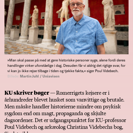
»Man skal passe på med at gøre historiske personer syge, alene fordi deres
handlinger virker uforståelige i dag. Desuden får vi aldrig det rigtige svar, for
vi kan jo ikke rejse tilbage i tiden og tjekke fakta,« siger Poul Videbech.
Billede:
Martin Juhl / Uniavisen
KU skriver bøger —
Romerrigets kejsere er i
århundreder blevet husket som vanvittige og brutale.
Men måske handler historierne mindre om psykisk
sygdom end om magt, propaganda og skjulte
dagsordener. Det er udgangspunktet for KU-professor
Poul Videbech og arkæolog Christina Videbechs bog,