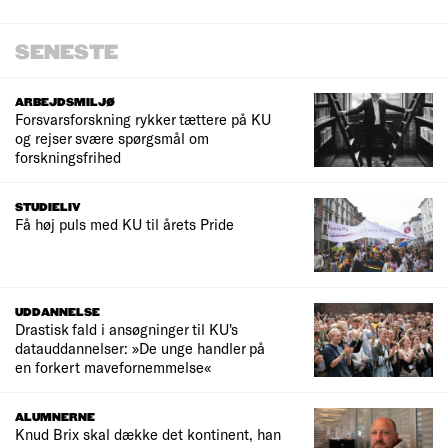
SENESTE
ARBEJDSMILJØ
Forsvarsforskning rykker tættere på KU
og rejser svære spørgsmål om
forskningsfrihed
STUDIELIV
Få høj puls med KU til årets Pride
UDDANNELSE
Drastisk fald i ansøgninger til KU's
datauddannelser: »De unge handler på
en forkert mavefornemmelse«
ALUMNERNE
Knud Brix skal dække det kontinent, han