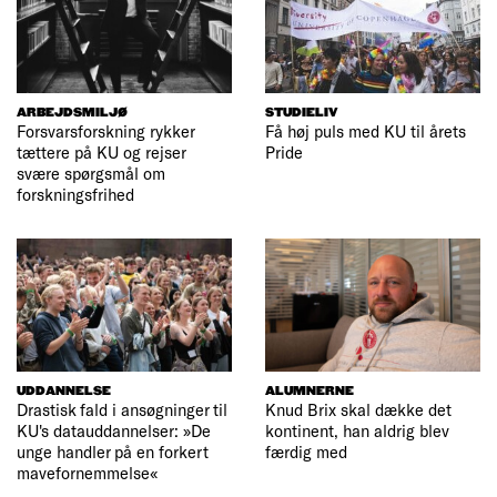
ARBEJDSMILJØ
STUDIELIV
Forsvarsforskning rykker
Få høj puls med KU til årets
tættere på KU og rejser
Pride
svære spørgsmål om
forskningsfrihed
UDDANNELSE
ALUMNERNE
Drastisk fald i ansøgninger til
Knud Brix skal dække det
KU's datauddannelser: »De
kontinent, han aldrig blev
unge handler på en forkert
færdig med
mavefornemmelse«