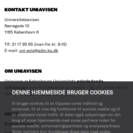
KONTAKT UNIAVISEN
Universitetsavisen
Nørregade 10
1165 København K
Tlf: 21 17 95 65
(man-fre kl. 9-15)
E-mail:
uni-avis@adm.ku.dk
OM UNIAVISEN
Uniavisen er Københavns Universitets
prisvindende
,
uafhængige
avis til studerende og ansatte – og alle andre, der vil
DENNE HJEMMESIDE BRUGER COOKIES
læse med.
Læs mere om avisen her
.
Vi bruger cookies til at tilpasse vores indhold og
annoncer, til at vise dig funktioner til sociale medier og til
at analysere vores trafik. Vi deler også oplysninger om din
MERE
brug af vores hjemmeside med vores partnere inden for
Redaktionen
sociale medier, annonceringspartnere og analysepartnere.
Vores partnere kan kombinere disse data med andre
Indsend debatindlæg