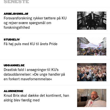
SENESTE
ARBEJDSMILJØ
Forsvarsforskning rykker tættere på KU
og rejser svære spørgsmål om
forskningsfrihed
STUDIELIV
Få høj puls med KU til årets Pride
UDDANNELSE
Drastisk fald i ansøgninger til KU's
datauddannelser: »De unge handler på
en forkert mavefornemmelse«
ALUMNERNE
Knud Brix skal dække det kontinent, han
aldrig blev færdig med