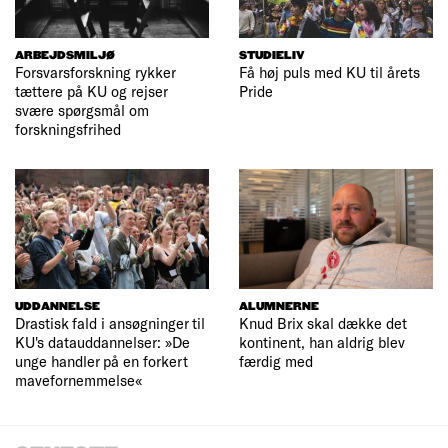
ARBEJDSMILJØ
STUDIELIV
Forsvarsforskning rykker
Få høj puls med KU til årets
tættere på KU og rejser
Pride
svære spørgsmål om
forskningsfrihed
UDDANNELSE
ALUMNERNE
Drastisk fald i ansøgninger til
Knud Brix skal dække det
KU's datauddannelser: »De
kontinent, han aldrig blev
unge handler på en forkert
færdig med
mavefornemmelse«