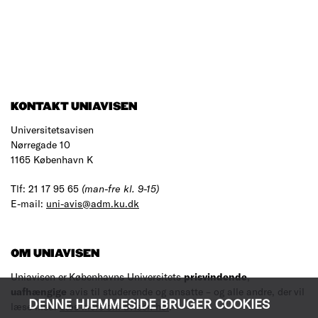
KONTAKT UNIAVISEN
Universitetsavisen
Nørregade 10
1165 København K
Tlf: 21 17 95 65
(man-fre kl. 9-15)
E-mail:
uni-avis@adm.ku.dk
OM UNIAVISEN
Uniavisen er Københavns Universitets
prisvindende
,
uafhængige
avis til studerende og ansatte – og alle andre, der vil
DENNE HJEMMESIDE BRUGER COOKIES
læse med.
Læs mere om avisen her
.