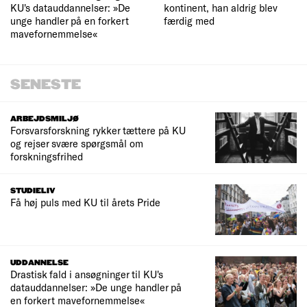
KU's datauddannelser: »De
kontinent, han aldrig blev
unge handler på en forkert
færdig med
mavefornemmelse«
SENESTE
ARBEJDSMILJØ
Forsvarsforskning rykker tættere på KU
og rejser svære spørgsmål om
forskningsfrihed
STUDIELIV
Få høj puls med KU til årets Pride
UDDANNELSE
Drastisk fald i ansøgninger til KU's
datauddannelser: »De unge handler på
en forkert mavefornemmelse«