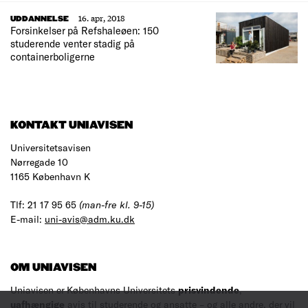
16. apr, 2018
UDDANNELSE
Forsinkelser på Refshaleøen: 150
studerende venter stadig på
containerboligerne
KONTAKT UNIAVISEN
Universitetsavisen
Nørregade 10
1165 København K
Tlf: 21 17 95 65
(man-fre kl. 9-15)
E-mail:
uni-avis@adm.ku.dk
OM UNIAVISEN
Uniavisen er Københavns Universitets
prisvindende
,
uafhængige
avis til studerende og ansatte – og alle andre, der vil