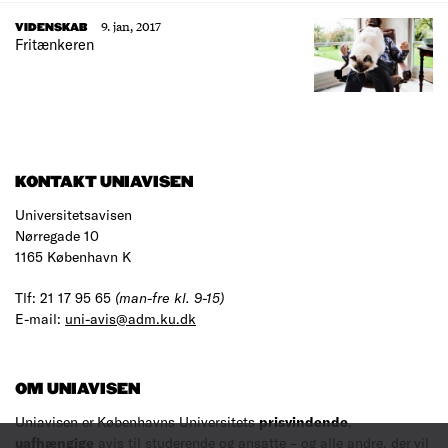
9. jan, 2017
VIDENSKAB
Fritænkeren
KONTAKT UNIAVISEN
Universitetsavisen
Nørregade 10
1165 København K
Tlf: 21 17 95 65
(man-fre kl. 9-15)
E-mail:
uni-avis@adm.ku.dk
OM UNIAVISEN
Uniavisen er Københavns Universitets
prisvindende
,
uafhængige
avis til studerende og ansatte – og alle andre, der vil