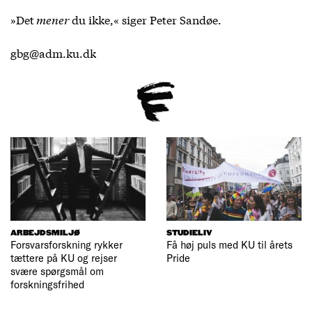
»Det
mener
du ikke,« siger Peter Sandøe.
gbg@adm.ku.dk
ARBEJDSMILJØ
STUDIELIV
Forsvarsforskning rykker
Få høj puls med KU til årets
tættere på KU og rejser
Pride
svære spørgsmål om
forskningsfrihed