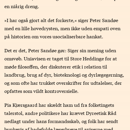
en niårig dreng.
»I har også gjort alt det forkerte,« siger Peter Sandøe
med en lille hovedrysten, men ikke uden empati oven
på historien om vores usocialiserbare hankat.
Det er det, Peter Sandøe gør: Siger sin mening uden
omsvøb. Uniavisen er taget til Store Heddinge for at
møde filosoffen, der diskuterer etik i relation til
landbrug, brug af dyr, bioteknologi og dyrlægegerning,
og som ofte har trukket overskrifter for udtalelser, der
opfattes som vildt kontroversielle.
Pia Kjærsgaard har skældt ham ud fra folketingets
talerstol, andre politikere har krævet Dyreetisk Råd
nedlagt under hans formandsskab, og folk har sendt
bunkevis af hadefulde læserbreve til aviserne med