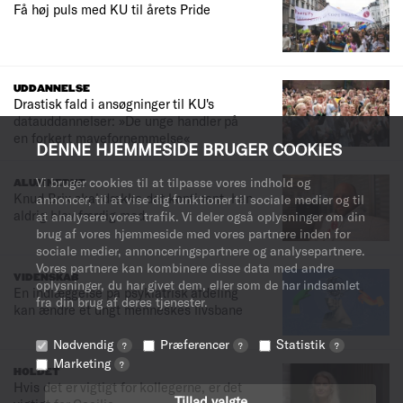
Få høj puls med KU til årets Pride
UDDANNELSE
Drastisk fald i ansøgninger til KU's
datauddannelser: »De unge handler på
en forkert mavefornemmelse«
DENNE HJEMMESIDE BRUGER COOKIES
Vi bruger cookies til at tilpasse vores indhold og
ALUMNERNE
Knud Brix skal dække det kontinent, han
annoncer, til at vise dig funktioner til sociale medier og til
aldrig blev færdig med
at analysere vores trafik. Vi deler også oplysninger om din
brug af vores hjemmeside med vores partnere inden for
sociale medier, annonceringspartnere og analysepartnere.
Vores partnere kan kombinere disse data med andre
VIDENSKAB
oplysninger, du har givet dem, eller som de har indsamlet
En indlæggelse på psykiatrisk afdeling
fra din brug af deres tjenester.
kan ændre et ungt menneskes livsbane
Nødvendig
Præferencer
Statistik
?
?
?
Marketing
?
HOLDET
Hvis det er vigtigt for kollegerne, er det
Tillad valgte