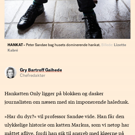
HANKAT -
Peter Sandøe bag husets dominerende hankat.
Billede:
Lizette
Kabré
Gry Bartroff Gaihede
Chefredaktør
Hankatten Only ligger på blokken og dasker
journalisten om næsen med sin imponerende haledusk.
»Har du dyr?« vil professor Sandøe vide. Han får den
ulykkelige historie om katten Markus, som vi netop har
måttet aflive, fordi han gik til angreb med kløerne på