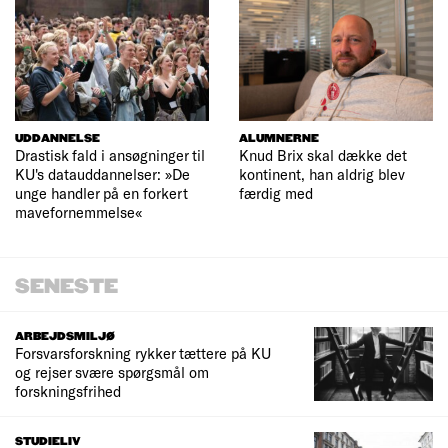
UDDANNELSE
ALUMNERNE
Drastisk fald i ansøgninger til
Knud Brix skal dække det
KU's datauddannelser: »De
kontinent, han aldrig blev
unge handler på en forkert
færdig med
mavefornemmelse«
SENESTE
ARBEJDSMILJØ
Forsvarsforskning rykker tættere på KU
og rejser svære spørgsmål om
forskningsfrihed
STUDIELIV