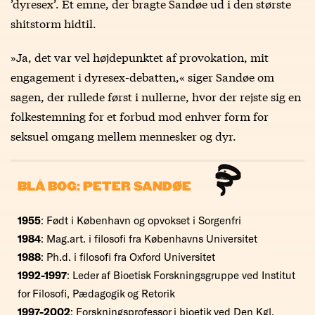
’dyresex’. Et emne, der bragte Sandøe ud i den største
shitstorm hidtil.
»Ja, det var vel højdepunktet af provokation, mit
engagement i dyresex-debatten,« siger Sandøe om
sagen, der rullede først i nullerne, hvor der rejste sig en
folkestemning for et forbud mod enhver form for
seksuel omgang mellem mennesker og dyr.
BLÅ BOG: PETER SANDØE
1955
: Født i København og opvokset i Sorgenfri
1984
: Mag.art. i filosofi fra Københavns Universitet
1988
: Ph.d. i filosofi fra Oxford Universitet
1992-1997
: Leder af Bioetisk Forskningsgruppe ved Institut
for Filosofi, Pædagogik og Retorik
1997-2002
: Forskningsprofessor i bioetik ved Den Kgl.