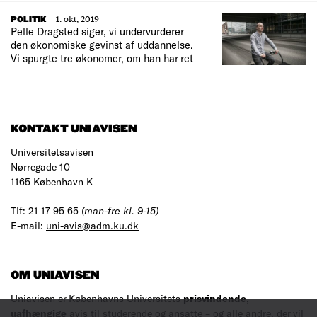
1. okt, 2019
POLITIK
Pelle Dragsted siger, vi undervurderer
den økonomiske gevinst af uddannelse.
Vi spurgte tre økonomer, om han har ret
KONTAKT UNIAVISEN
Universitetsavisen
Nørregade 10
1165 København K
Tlf: 21 17 95 65
(man-fre kl. 9-15)
E-mail:
uni-avis@adm.ku.dk
OM UNIAVISEN
Uniavisen er Københavns Universitets
prisvindende
,
uafhængige
avis til studerende og ansatte – og alle andre, der vil