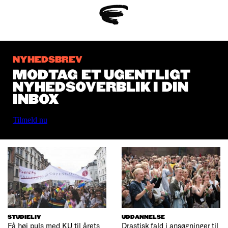
NYHEDSBREV
MODTAG ET UGENTLIGT
NYHEDSOVERBLIK I DIN
INBOX
Tilmeld nu
STUDIELIV
UDDANNELSE
Få høj puls med KU til årets
Drastisk fald i ansøgninger til