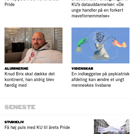
Pride
KU's datauddannelser: »De
unge handler på en forkert
mavefornemmelse«
ALUMNERNE
VIDENSKAB
Knud Brix skal dække det
En indlæggelse på psykiatrisk
kontinent, han aldrig blev
afdeling kan ændre et ungt
færdig med
menneskes livsbane
SENESTE
STUDIELIV
Få høj puls med KU til årets Pride