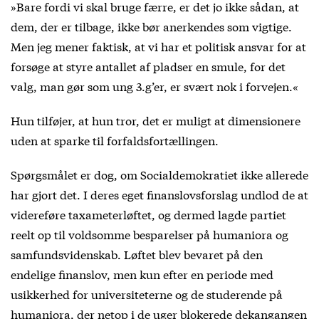
»Bare fordi vi skal bruge færre, er det jo ikke sådan, at
dem, der er tilbage, ikke bør anerkendes som vigtige.
Men jeg mener faktisk, at vi har et politisk ansvar for at
forsøge at styre antallet af pladser en smule, for det
valg, man gør som ung 3.g’er, er svært nok i forvejen.«
Hun tilføjer, at hun tror, det er muligt at dimensionere
uden at sparke til forfaldsfortællingen.
Spørgsmålet er dog, om Socialdemokratiet ikke allerede
har gjort det. I deres eget finanslovsforslag undlod de at
videreføre taxameterløftet, og dermed lagde partiet
reelt op til voldsomme besparelser på humaniora og
samfundsvidenskab. Løftet blev bevaret på den
endelige finanslov, men kun efter en periode med
usikkerhed for universiteterne og de studerende på
humaniora, der netop i de uger blokerede dekangangen