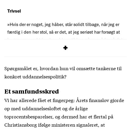
Trivsel
»Hvis der er noget, jeg håber, står solidt tilbage, når jeg er
færdig i den her stol, så er det, at jeg seriøst har forsøgt at
lægge arm med trivselsproblematikken på en måde, så det
ikke bliver den enkeltes problem.«
Spørgsmålet er, hvordan hun vil omsætte tankerne til
konkret uddannelsespolitik?
Et samfundsskred
Vi har allerede fået et fingerpeg: Årets finanslov gjorde
op med uddannelsesloftet og de årlige
toprocentsbesparelser, og dermed har et flertal på
Christiansborg ifølge ministeren signaleret, at