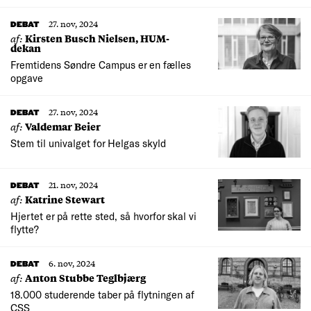
27. nov, 2024
DEBAT
af:
Kirsten Busch Nielsen, HUM-
dekan
Fremtidens Søndre Campus er en fælles
opgave
27. nov, 2024
DEBAT
af:
Valdemar Beier
Stem til univalget for Helgas skyld
21. nov, 2024
DEBAT
af:
Katrine Stewart
Hjertet er på rette sted, så hvorfor skal vi
flytte?
6. nov, 2024
DEBAT
af:
Anton Stubbe Teglbjærg
18.000 studerende taber på flytningen af
CSS