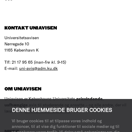
KONTAKT UNIAVISEN
Universitetsavisen
Nørregade 10
1165 København K
Tlf: 21 17 95 65
(man-fre kl. 9-15)
E-mail:
uni-avis@adm.ku.dk
OM UNIAVISEN
Uniavisen er Københavns Universitets
prisvindende
,
uafhængige
avis til studerende og ansatte – og alle andre, der vil
DENNE HJEMMESIDE BRUGER COOKIES
læse med.
Læs mere om avisen her
.
Vi bruger cookies til at tilpasse vores indhold og
annoncer, til at vise dig funktioner til sociale medier og til
at analysere vores trafik. Vi deler også oplysninger om din
MERE