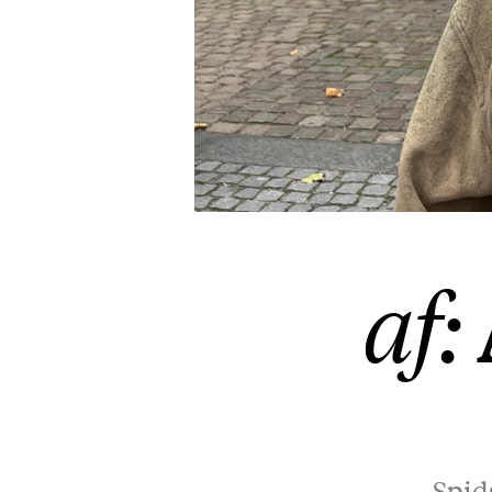
af:
Spid