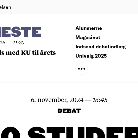
elsen
NESTE
Alumnerne
Magasinet
026
—
11:20
Indsend debatindlæg
ls med KU til årets
Univalg 2025
6. november, 2024
—
13:45
DEBAT