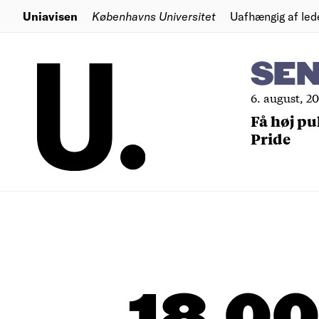
Uniavisen
Københavns Universitet
Uafhængig af led
SE
6. august, 2
Få høj pu
Pride