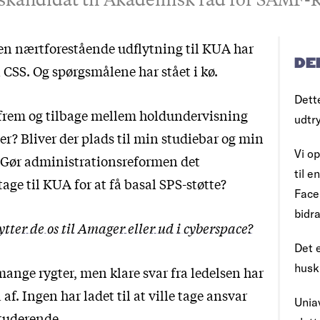
n nærtforestående udflytning til KUA har
DE
 CSS. Og spørgsmålene har stået i kø.
Dett
 frem og tilbage mellem holdundervisning
udtr
r? Bliver der plads til min studiebar og min
Vi op
 Gør administrationsreformen det
til 
age til KUA for at få basal SPS-støtte?
Face
bidra
ytter de os til Amager eller ud i cyberspace?
Det e
husk
ange rygter, men klare svar fra ledelsen har
 af. Ingen har ladet til at ville tage ansvar
Uniav
 studerende.