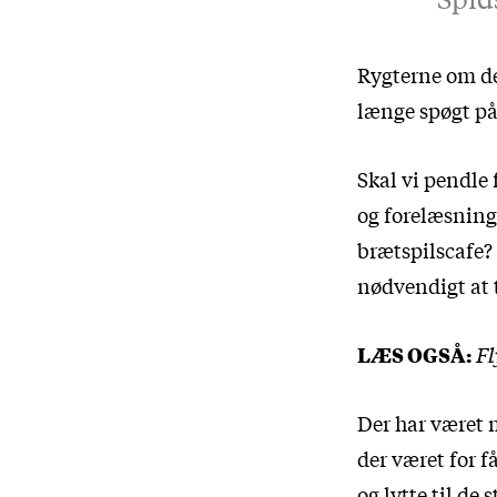
Rygterne om de
længe spøgt på
Skal vi pendle
og forelæsninge
brætspilscafe?
nødvendigt at t
LÆS OGSÅ:
Fl
Der har været m
der været for få
og lytte til de