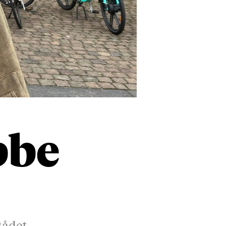
bbe
Rådet