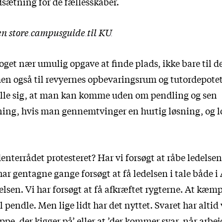
dsætning for de fællesskaber.
n store campusguide til KU
oget nær umulig opgave at finde plads, ikke bare til de
men også til revyernes opbevaringsrum og tutordepotet
tille sig, at man kan komme uden om pendling og sen
ing, hvis man gennemtvinger en hurtig løsning, og l
denterrådet protesteret? Har vi forsøgt at råbe ledelsen
har gentagne gange forsøgt at få ledelsen i tale både 
elsen. Vi har forsøgt at få afkræftet rygterne. At kæm
 pendle. Men lige lidt har det nyttet. Svaret har altid v
ppe, der kigger på’ eller at ’der kommer svar, når arbejd