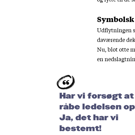
Symbolsk 
Udflytningen sk
daværende deka
Nu, blot otte 
en nedslagtning
Har vi forsøgt at
råbe ledelsen o
Ja, det har vi
bestemt!