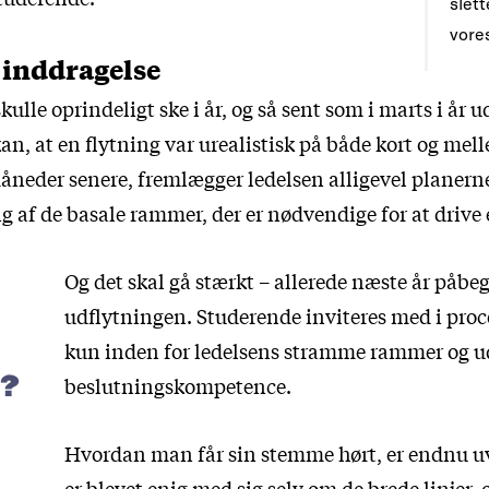
slet
vore
inddragelse
ulle oprindeligt ske i år, og så sent som i marts i år u
n, at en flytning var urealistisk på både kort og mell
måneder senere, fremlægger ledelsen alligevel planern
 af de basale rammer, der er nødvendige for at drive e
Og det skal gå stærkt – allerede næste år påb
udflytningen. Studerende inviteres med i pro
kun inden for ledelsens stramme rammer og u
p?
beslutningskompetence.
Hvordan man får sin stemme hørt, er endnu uv
er blevet enig med sig selv om de brede linjer, 