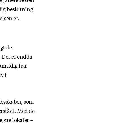
lig beslutning
elsen er.
rgt de
. Der er endda
Samtidig har
v i
lesskaber, som
erstået. Med de
egne lokaler –