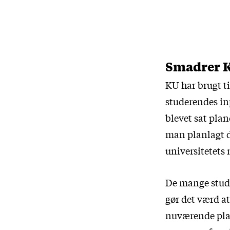
Smadrer K
KU har brugt ti
studerendes inp
blevet sat plan
man planlagt d
universitetets 
De mange stude
gør det værd a
nuværende plane