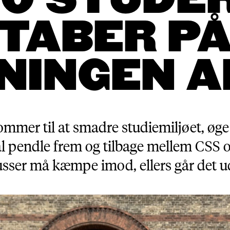
00 STUDE
TABER P
NINGEN A
mmer til at smadre studiemiljøet, øge 
al pendle frem og tilbage mellem CSS
ser må kæmpe imod, ellers går det ud 