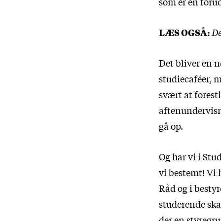
som er en foru
LÆS OGSÅ:
De
Det bliver en n
studiecaféer, 
svært at fores
aftenundervisn
gå op.
Og har vi i Stu
vi bestemt! Vi 
Råd og i bestyr
studerende skal
der en styregru