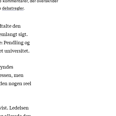
te kommentarer, der overskrider
s
debatregler
.
dtalte den
emlangt sigt.
e: Pendling og
t universitet.
egyndes
cessen, men
den nogen reel
ist. Ledelsen
og allerede den