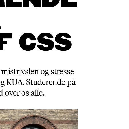
RENDE
Å
F CSS
mistrivslen og stresse
 og KUA. Studerende på
over os alle.