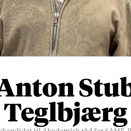
Anton Stu
Teglbjærg
skandidat til Akademisk råd for SAMF-