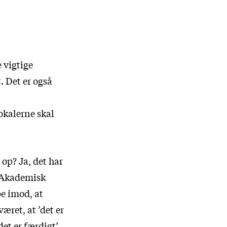
 vigtige
. Det er også
okalerne skal
 op? Ja, det har
i Akademisk
pe imod, at
æret, at ’det er
et er færdigt’.