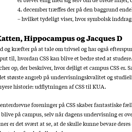
4. december træffes der på den baggrund ende
– hvilket tydeligt viser, hvor symbolsk inddrag
atten, Hippocampus og Jacques D
d og kræfter på at tale om trivsel og har også efterspu
ut til, hvordan CSS kan blive et bedre sted at studere
cher op, der beskriver, hvor dejligt et campus CSS er. 
et største angreb på undervisningskvalitet og studieli
nyere historie: udflytningen af CSS til KUA.
nterdrevne foreninger på CSS skaber fantastiske fæl
t blive på campus, selv når dagens undervisning er ov
r er det svært at se, at de skulle kunne bevare deres 