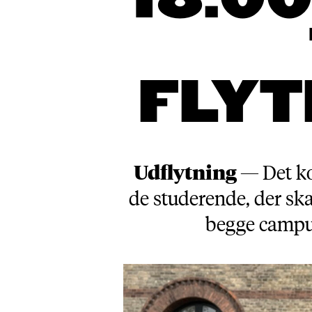
18.0
FLYT
Udflytning —
Det ko
de studerende, der sk
begge campus