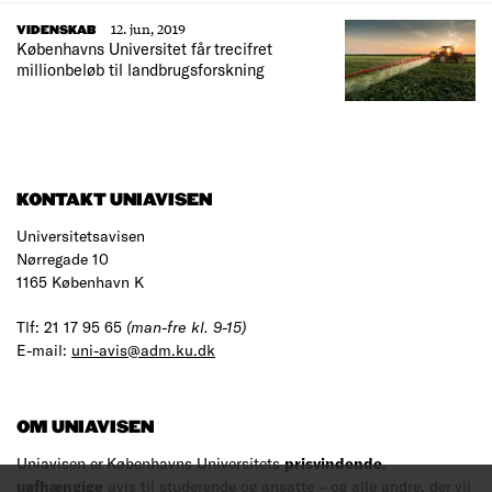
12. jun, 2019
VIDENSKAB
Københavns Universitet får trecifret
millionbeløb til landbrugsforskning
KONTAKT UNIAVISEN
Universitetsavisen
Nørregade 10
1165 København K
Tlf: 21 17 95 65
(man-fre kl. 9-15)
E-mail:
uni-avis@adm.ku.dk
OM UNIAVISEN
Uniavisen er Københavns Universitets
prisvindende
,
uafhængige
avis til studerende og ansatte – og alle andre, der vil