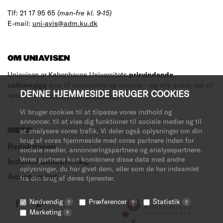
Tlf: 21 17 95 65
(man-fre kl. 9-15)
E-mail:
uni-avis@adm.ku.dk
OM UNIAVISEN
Uniavisen er Københavns Universitets
prisvindende
,
uafhængige
avis til studerende og ansatte – og alle andre, der vil
DENNE HJEMMESIDE BRUGER COOKIES
læse med.
Læs mere om avisen her
.
Vi bruger cookies til at tilpasse vores indhold og
annoncer, til at vise dig funktioner til sociale medier og til
at analysere vores trafik. Vi deler også oplysninger om din
MERE
brug af vores hjemmeside med vores partnere inden for
Redaktionen
sociale medier, annonceringspartnere og analysepartnere.
Vores partnere kan kombinere disse data med andre
Indsend debatindlæg
oplysninger, du har givet dem, eller som de har indsamlet
Annoncering
fra din brug af deres tjenester.
Nødvendig
Præferencer
Statistik
?
?
?
Marketing
?