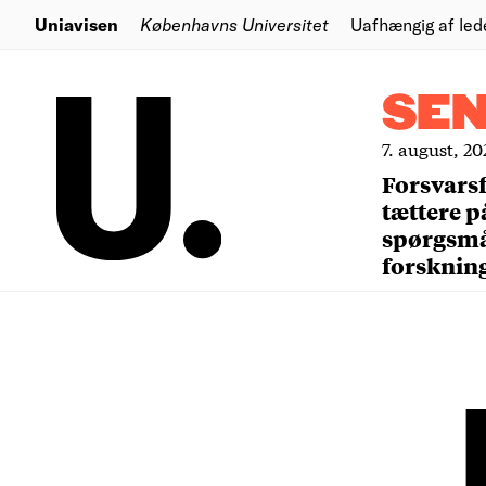
Uniavisen
Københavns Universitet
Uafhængig af led
SE
7. august, 20
Forsvars
tættere p
spørgsm
forsknin