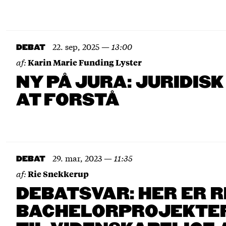
22. sep, 2025
—
13:00
DEBAT
af:
Karin Marie Funding Lyster
NY PÅ JURA: JURIDIS
AT FORSTÅ
29. mar, 2023
—
11:35
DEBAT
af:
Rie Snekkerup
DEBATSVAR: HER ER R
BACHELORPROJEKTER 