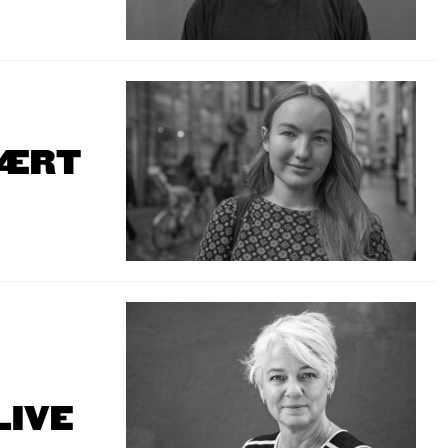
VÆRT
LIVE