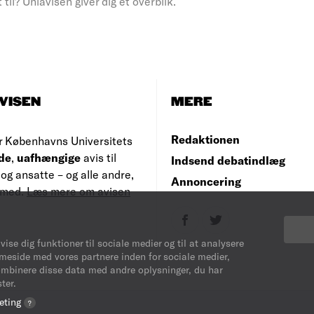
til? Uniavisen giver dig et overblik.
VISEN
MERE
Redaktionen
r Københavns Universitets
de
,
uafhængige
avis til
Indsend debatindlæg
og ansatte – og alle andre,
Annoncering
e med.
Læs mere om avisen
vise dig funktioner til sociale medier og til at analysere
mmeside med vores partnere inden for sociale medier,
ombinere disse data med andre oplysninger, du har
ter.
eting
?