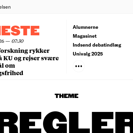
elsen
NESTE
Alumnerne
Magasinet
26
—
07:30
Indsend debatindlæg
forskning rykker
Univalg 2025
å KU og rejser svære
ål om
gsfrihed
THEME
REGLE