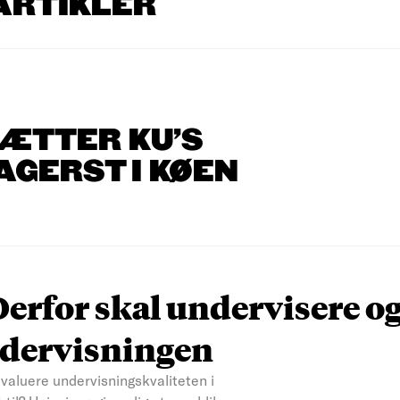
ARTIKLER
ÆTTER KU’S
GERST I KØEN
 Derfor skal undervisere o
ndervisningen
valuere undervisningskvaliteten i