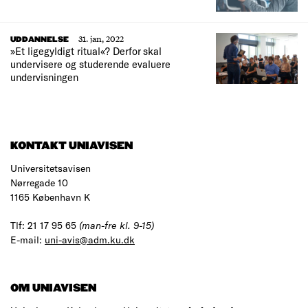
31. jan, 2022
UDDANNELSE
»Et ligegyldigt ritual«? Derfor skal
undervisere og studerende evaluere
undervisningen
KONTAKT UNIAVISEN
Universitetsavisen
Nørregade 10
1165 København K
Tlf: 21 17 95 65
(man-fre kl. 9-15)
E-mail:
uni-avis@adm.ku.dk
OM UNIAVISEN