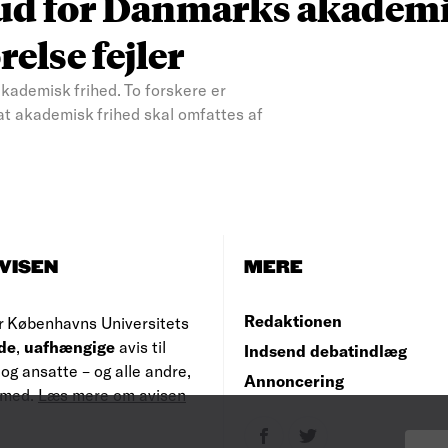
y ud for Danmarks akadem
else fejler
akademisk frihed. To forskere er
 at akademisk frihed skal omfattes af
VISEN
MERE
Redaktionen
r Københavns Universitets
de
,
uafhængige
avis til
Indsend debatindlæg
og ansatte – og alle andre,
Annoncering
e med.
Læs mere om avisen