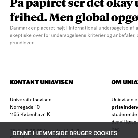
På papiret ser det oka
frihed. Men global opgør
Danmark er placeret højt i international undersøgelse af 
skeptiske over for undersøgelsens kriterier og anbefaler,
grundloven.
KONTAKT UNIAVISEN
OM UNIA
Universitetsavisen
Uniavisen e
Nørregade 10
prisvinden
1165 København K
studerende 
der vil læs
her
.
Tlf: 21 17 95 65
(man-fre kl. 9-15)
DENNE HJEMMESIDE BRUGER COOKIES