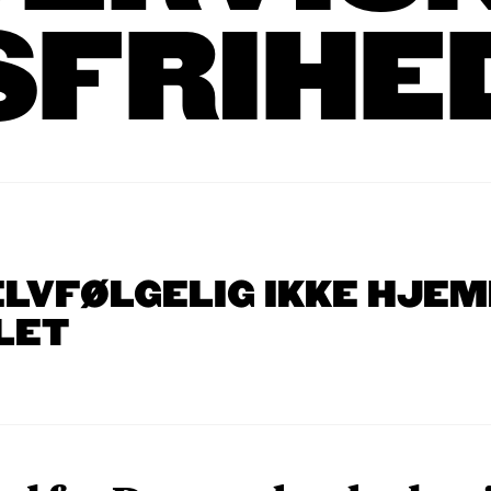
SFRIHE
ELVFØLGELIG IKKE HJEM
LET