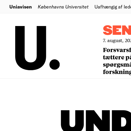
Uniavisen
Københavns Universitet
Uafhængig af led
SE
7. august, 20
Forsvars
tættere p
spørgsm
forsknin
UND