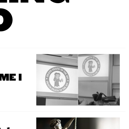
D
ME I