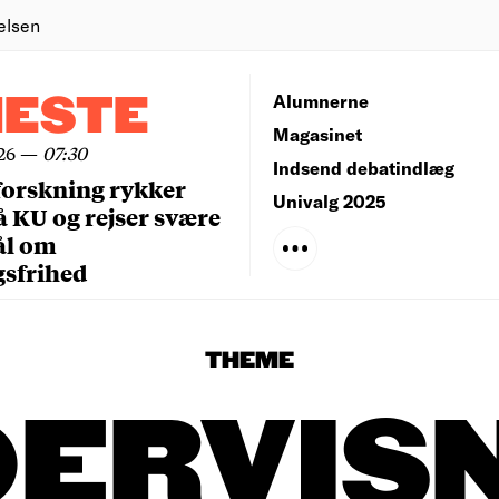
elsen
NESTE
Alumnerne
Magasinet
26
—
07:30
Indsend debatindlæg
forskning rykker
Univalg 2025
å KU og rejser svære
ål om
gsfrihed
THEME
ERVIS