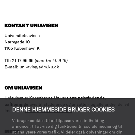
KONTAKT UNIAVISEN
Universitetsavisen
Nørregade 10
1165 København K
Tlf: 21 17 95 65
(man-fre kl. 9-15)
E-mail:
uni-avis@adm.ku.dk
OM UNIAVISEN
Uniavisen er Københavns Universitets
prisvindende
,
uafhængige
avis til studerende og ansatte – og alle andre, der vil
DENNE HJEMMESIDE BRUGER COOKIES
læse med.
Læs mere om avisen her
.
Vi bruger cookies til at tilpasse vores indhold og
annoncer, til at vise dig funktioner til sociale medier og til
at analysere vores trafik. Vi deler også oplysninger om din
MERE