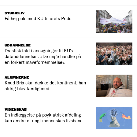
STUDIELIV
Få høj puls med KU til årets Pride
UDDANNELSE
Drastisk fald i ansøgninger til KU's
datauddannelser: »De unge handler på
en forkert mavefornemmelse«
ALUMNERNE
Knud Brix skal dække det kontinent, han
aldrig blev færdig med
VIDENSKAB
En indlæggelse på psykiatrisk afdeling
kan ændre et ungt menneskes livsbane