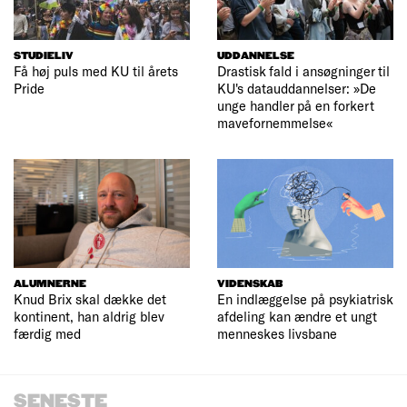
STUDIELIV
UDDANNELSE
Få høj puls med KU til årets
Drastisk fald i ansøgninger til
Pride
KU's datauddannelser: »De
unge handler på en forkert
mavefornemmelse«
ALUMNERNE
VIDENSKAB
Knud Brix skal dække det
En indlæggelse på psykiatrisk
kontinent, han aldrig blev
afdeling kan ændre et ungt
færdig med
menneskes livsbane
SENESTE