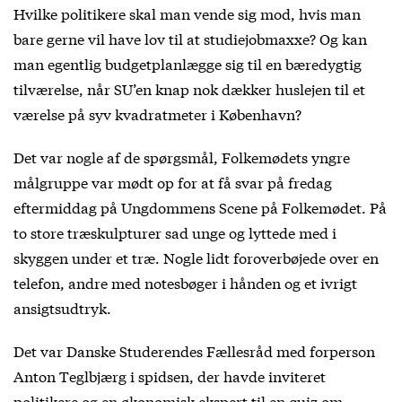
Hvilke politikere skal man vende sig mod, hvis man
bare gerne vil have lov til at studiejobmaxxe? Og kan
man egentlig budgetplanlægge sig til en bæredygtig
tilværelse, når SU’en knap nok dækker huslejen til et
værelse på syv kvadratmeter i København?
Det var nogle af de spørgsmål, Folkemødets yngre
målgruppe var mødt op for at få svar på fredag
eftermiddag på Ungdommens Scene på Folkemødet. På
to store træskulpturer sad unge og lyttede med i
skyggen under et træ. Nogle lidt foroverbøjede over en
telefon, andre med notesbøger i hånden og et ivrigt
ansigtsudtryk.
Det var Danske Studerendes Fællesråd med forperson
Anton Teglbjærg i spidsen, der havde inviteret
politikere og en økonomisk ekspert til en quiz om