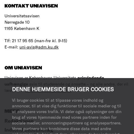
KONTAKT UNIAVISEN
Universitetsavisen
Nørregade 10
1165 København K
Tlf: 21 17 95 65
(man-fre kl. 9-15)
E-mail:
uni-avis@adm.ku.dk
OM UNIAVISEN
Uniavisen er Københavns Universitets
prisvindende
,
uafhængige
avis til studerende og ansatte – og alle andre, der vil
DENNE HJEMMESIDE BRUGER COOKIES
læse med.
Læs mere om avisen her
.
Vi bruger cookies til at tilpasse vores indhold og
annoncer, til at vise dig funktioner til sociale medier og til
MERE
at analysere vores trafik. Vi deler også oplysninger om din
brug af vores hjemmeside med vores partnere inden for
Redaktionen
sociale medier, annonceringspartnere og analysepartnere.
Vores partnere kan kombinere disse data med andre
Indsend debatindlæg