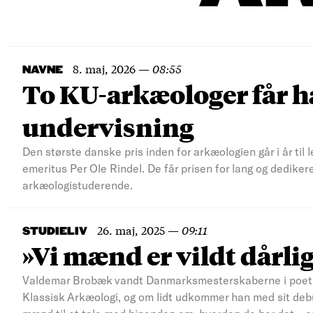
8. maj, 2026
—
08:55
NAVNE
To KU-arkæologer får h
undervisning
Den største danske pris inden for arkæologien går i år til
emeritus Per Ole Rindel. De får prisen for lang og dediker
arkæologistuderende.
26. maj, 2025
—
09:11
STUDIELIV
»Vi mænd er vildt dårlige
Valdemar Brobæk vandt Danmarksmesterskaberne i poetry
Klassisk Arkæologi, og om lidt udkommer han med sit debu