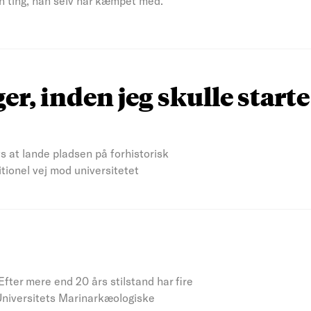
n ting, han selv har kæmpet med.
ger, inden jeg skulle starte
s at lande pladsen på forhistorisk
tionel vej mod universitetet
fter mere end 20 års stilstand har fire
iversitets Marinarkæologiske