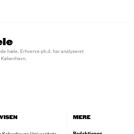
æle
røde hæle. Erhvervs-ph.d. har analyseret
 i København.
VISEN
MERE
Redaktionen
r Københavns Universitets