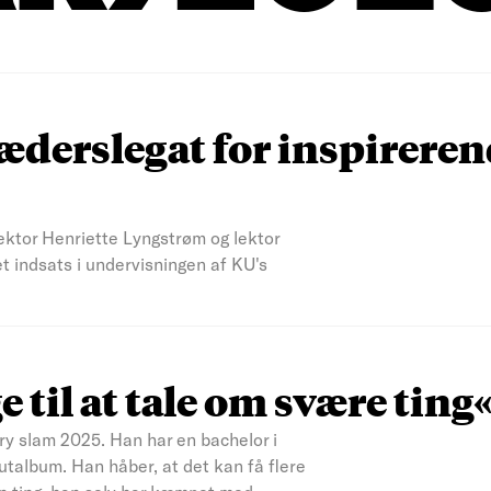
æderslegat for inspirere
 lektor Henriette Lyngstrøm og lektor
et indsats i undervisningen af KU's
 til at tale om svære ting
 slam 2025. Han har en bachelor i
talbum. Han håber, at det kan få flere