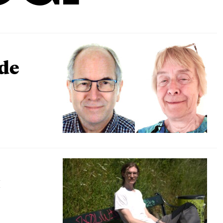
nde
«