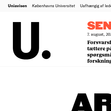
Uniavisen
Københavns Universitet
Uafhængig af led
SE
7. august, 20
Forsvars
tættere p
spørgsm
forsknin
A