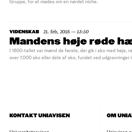
Gruppe, for at mødes om en nørdet niche.
21. feb, 2018
—
13:50
VIDENSKAB
Mandens høje røde h
I 1600-tallet var mænd de første, der gik i sko med høje, 
over 7.000 sko eller dele af sko, fundet ved udgravninger
KONTAKT UNIAVISEN
OM UNIA
Universitetsavisen
Uniavisen e