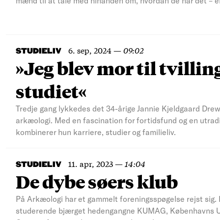
mænd til at tale med hinanden om, hvordan de har det – e
6. sep, 2024
—
09:02
STUDIELIV
»Jeg blev mor til tvillin
studiet«
Tredje gang lykkedes det 34-årige Jannie Kjeldgaard Drew
arkæologi. Med en fascination for fortidsfund og en utradi
kombinerer hun karriere, studier og familieliv.
11. apr, 2023
—
14:04
STUDIELIV
De dybe søers klub
På Arkæologi har et gammelt foreningsspøgelse rejst sig. E
studerende bjærget hedengangne KUMAG, Københavns Un