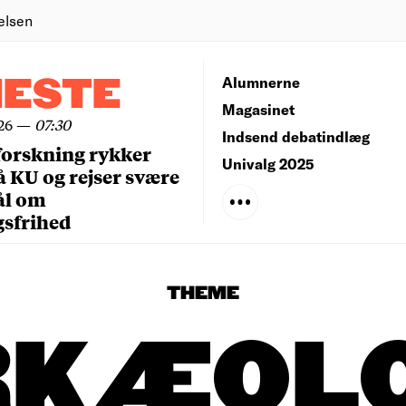
elsen
NESTE
Alumnerne
Magasinet
26
—
07:30
Indsend debatindlæg
forskning rykker
Univalg 2025
å KU og rejser svære
ål om
gsfrihed
THEME
RKÆOLO