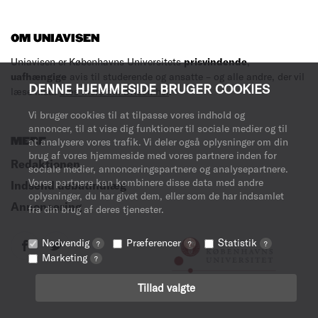
OM UNIAVISEN
Uniavisen er Københavns Universitets
prisvindende
,
uafhængige
avis til studerende og ansatte – og alle andre, der vil
DENNE HJEMMESIDE BRUGER COOKIES
læse med.
Læs mere om avisen her
.
Vi bruger cookies til at tilpasse vores indhold og
annoncer, til at vise dig funktioner til sociale medier og til
at analysere vores trafik. Vi deler også oplysninger om din
MERE
brug af vores hjemmeside med vores partnere inden for
Redaktionen
sociale medier, annonceringspartnere og analysepartnere.
Vores partnere kan kombinere disse data med andre
Indsend debatindlæg
oplysninger, du har givet dem, eller som de har indsamlet
Annoncering
fra din brug af deres tjenester.
Nødvendig
Præferencer
Statistik
?
?
?
Marketing
?
Tillad valgte