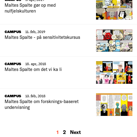
Maltes Spalte gør op med
nulfjelskulturen
11. feb, 2019
CAMPUS
Maltes Spalte - på sensitivitetskursus
18. apr, 2018
CAMPUS
Maltes Spalte om det vi ka li
13. feb, 2018
CAMPUS
Maltes Spalte om forsknings-baseret
undervisning
MORE
1
2
Next