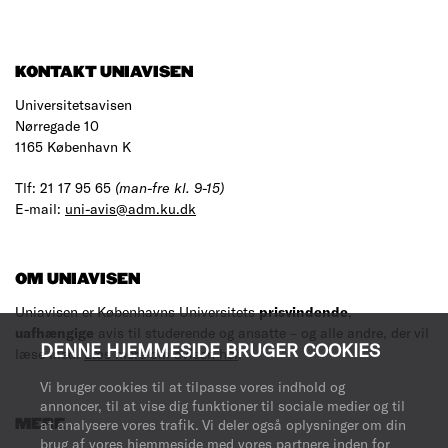
RESULTS
KONTAKT UNIAVISEN
Universitetsavisen
Nørregade 10
1165 København K
Tlf: 21 17 95 65
(man-fre kl. 9-15)
E-mail:
uni-avis@adm.ku.dk
OM UNIAVISEN
Uniavisen er Københavns Universitets
prisvindende
,
uafhængige
avis til studerende og ansatte – og alle andre, der vil
DENNE HJEMMESIDE BRUGER COOKIES
læse med.
Læs mere om avisen her
.
Vi bruger cookies til at tilpasse vores indhold og
annoncer, til at vise dig funktioner til sociale medier og til
at analysere vores trafik. Vi deler også oplysninger om din
MERE
brug af vores hjemmeside med vores partnere inden for