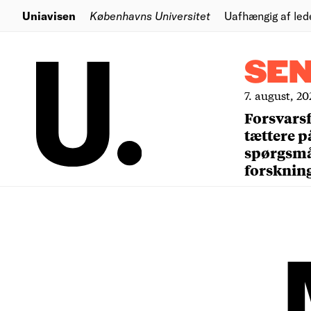
Uniavisen
Københavns Universitet
Uafhængig af led
SE
7. august, 20
Forsvars
tættere p
spørgsm
forsknin