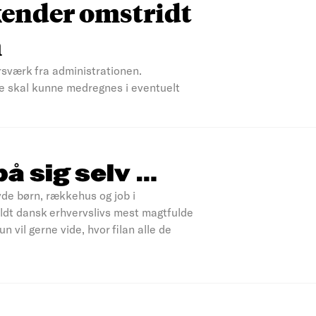
kender omstridt
m
sværk fra administrationen.
e skal kunne medregnes i eventuelt
å sig selv …
de børn, rækkehus og job i
kaldt dansk erhvervslivs mest magtfulde
 vil gerne vide, hvor filan alle de