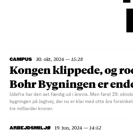
30. okt, 2024
—
15:28
CAMPUS
Kongen klippede, og roc
Bohr Bygningen er ende
Udefra har den set færdig ud i årevis. Men først 29. oktobe
bygningen på Jagtvej, der nu er klar med otte års forsink
tre milliarder kroner.
19. jun, 2024
—
14:52
ARBEJDSMILJØ