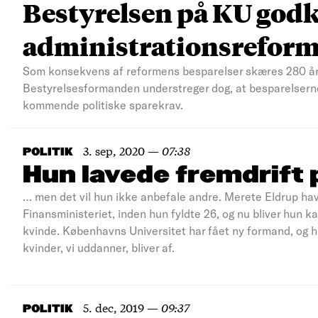
Bestyrelsen på KU god
administrationsrefor
Som konsekvens af reformens besparelser skæres 280 år
Bestyrelsesformanden understreger dog, at besparelsern
kommende politiske sparekrav.
3. sep, 2020
—
07:38
POLITIK
Hun lavede fremdrift p
… men det vil hun ikke anbefale andre. Merete Eldrup hav
Finansministeriet, inden hun fyldte 26, og nu bliver hun 
kvinde. Københavns Universitet har fået ny formand, og hun
kvinder, vi uddanner, bliver af.
5. dec, 2019
—
09:37
POLITIK