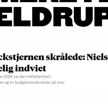
ELDRU
kstjernen skrålede: Niels
lig indviet
r 2024 var der indflytterfest i
else og en budgetoverskridelse på over