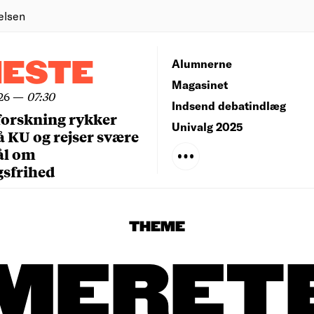
elsen
NESTE
Alumnerne
Magasinet
26
—
07:30
Indsend debatindlæg
forskning rykker
Univalg 2025
å KU og rejser svære
ål om
gsfrihed
THEME
MERET