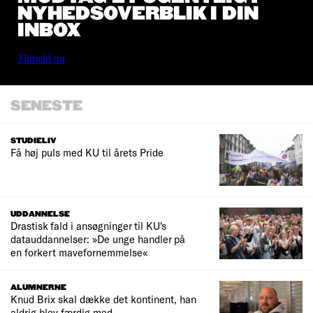
NYHEDSOVERBLIK I DIN
INBOX
Tilmeld nu
SENESTE
STUDIELIV
Få høj puls med KU til årets Pride
UDDANNELSE
Drastisk fald i ansøgninger til KU's
datauddannelser: »De unge handler på
en forkert mavefornemmelse«
ALUMNERNE
Knud Brix skal dække det kontinent, han
aldrig blev færdig med