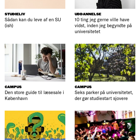
STUDIELIV
UDDANNELSE
Sådan kan du leve af en SU
10 ting jeg gerne ville have
(ish)
vidst, inden jeg begyndte på
universitetet
CAMPUS
CAMPUS
Den store guide til læsesale i
Seks parker på universitetet,
København
der gør studiestart sjovere