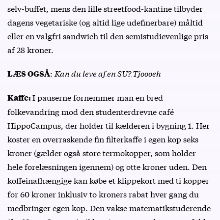
selv-buffet, mens den lille streetfood-kantine tilbyder
dagens vegetariske (og altid lige udefinerbare) måltid
eller en valgfri sandwich til den semistudievenlige pris
af 28 kroner.
:
Kan du leve af en SU? Tjoooeh
LÆS OGSÅ
I pauserne fornemmer man en bred
Kaffe:
folkevandring mod den studenterdrevne café
HippoCampus
, der holder til kælderen i bygning 1. Her
koster en overraskende fin filterkaffe i egen kop seks
kroner (gælder også store termokopper, som holder
hele forelæsningen igennem) og otte kroner uden. Den
koffeinafhængige kan købe et klippekort med ti kopper
for 60 kroner inklusiv to kroners rabat hver gang du
medbringer egen kop. Den vakse matematikstuderende