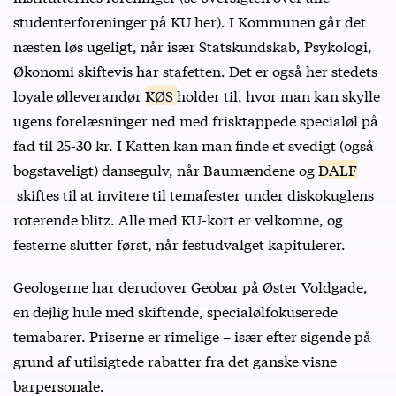
studenterforeninger på KU
her
). I Kommunen går det
næsten løs ugeligt, når især Statskundskab, Psykologi,
Økonomi skiftevis har stafetten. Det er også her stedets
loyale ølleverandør
KØS
holder til, hvor man kan skylle
ugens forelæsninger ned med frisktappede specialøl på
fad til 25-30 kr. I Katten kan man finde et svedigt (også
bogstaveligt) dansegulv, når
Baumændene
og
DALF
skiftes til at invitere til temafester under diskokuglens
roterende blitz. Alle med KU-kort er velkomne, og
festerne slutter først, når festudvalget kapitulerer.
Geologerne har derudover Geobar på Øster Voldgade,
en dejlig hule med skiftende, specialølfokuserede
temabarer. Priserne er rimelige – især efter sigende på
grund af utilsigtede rabatter fra det ganske visne
barpersonale.