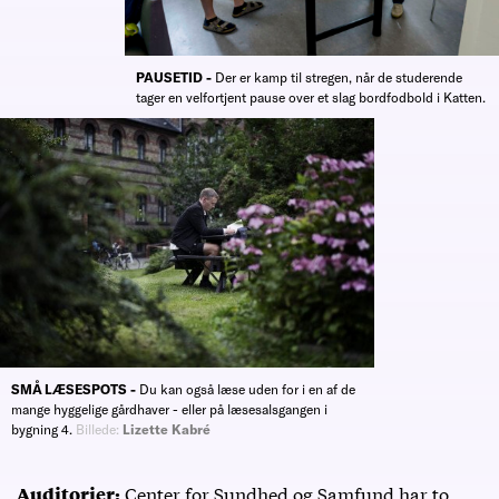
PAUSETID -
Der er kamp til stregen, når de studerende
tager en velfortjent pause over et slag bordfodbold i Katten.
SMÅ LÆSESPOTS -
Du kan også læse uden for i en af de
mange hyggelige gårdhaver - eller på læsesalsgangen i
bygning 4.
Billede:
Lizette Kabré
Center for Sundhed og Samfund har to
Auditorier: