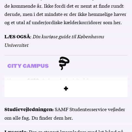
de kommende år. Ikke fordi det er nemt at finde rundt
derude, men i det mindste er der ikke hemmelige haver
og et utal af underjordiske kælderkorridorer som her.
:
Din kuriøse guide til Københavns
LÆS OGSÅ
Universitet
CITY CAMPUS
Huser ca.
6.700 studerende
, fordelt på 6
bacheloruddannelser og 10 kandidatuddannelser.
SAMF Studenterservice vejleder
Studievejledningen:
om alle fag. Du finder dem
her
.
Der er strøget læsepladser med let hånd på
Læsesale: