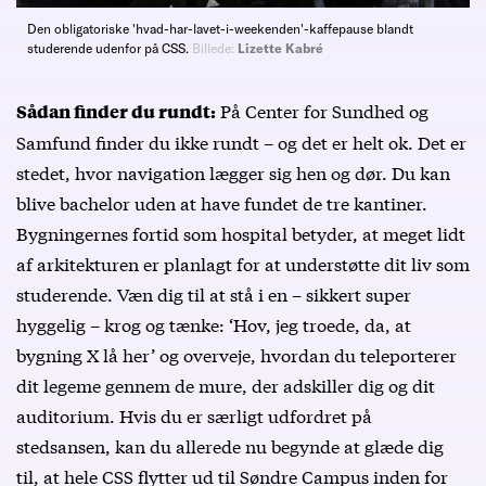
Den obligatoriske 'hvad-har-lavet-i-weekenden'-kaffepause blandt
studerende udenfor på CSS.
Billede:
Lizette Kabré
På Center for Sundhed og
Sådan finder du rundt:
Samfund finder du ikke rundt – og det er helt ok. Det er
stedet, hvor navigation lægger sig hen og dør. Du kan
blive bachelor uden at have fundet de tre kantiner.
Bygningernes fortid som hospital betyder, at meget lidt
af arkitekturen er planlagt for at understøtte dit liv som
studerende. Væn dig til at stå i en – sikkert super
hyggelig – krog og tænke: ‘Hov, jeg troede, da, at
bygning X lå her’ og overveje, hvordan du teleporterer
dit legeme gennem de mure, der adskiller dig og dit
auditorium. Hvis du er særligt udfordret på
stedsansen, kan du allerede nu begynde at glæde dig
til, at hele CSS flytter ud til Søndre Campus inden for