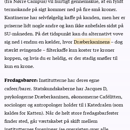
(fra Nørre Campus) vil hurtigt gennemskue, at en fyldt
termokande på sigt kommer ned på fire små kroner.
Kantinerne har selvfølgelig kaffe på kanden, men her er
priserne lidt nogle andre og kan ikke anbefales sidst på
SU-måneden. På det tidspunkt kan du alternativt vove
sig ned i endnu en kælder, hvor
Dræberkaninens
– dog
stærkt svingende – filterkaffe kun koster tre kroner
koppen, og hvis du er heldig, er der stadig snøfler til
kun en krone.
Institutterne har deres egne
Fredagsbarer:
cafeer/barer. Statskundskaberne har
Jacques D
,
psykologerne
Dræberkaninen
, økonomerne
Cafélitten
,
sociologer og antropologer holder til i Katedralen (som
kaldes for
Katten
). Når de helt store fredagsbarfester
finder sted, går værtskabet på skift mellem
institutternes foreninger (se oversigten over alle