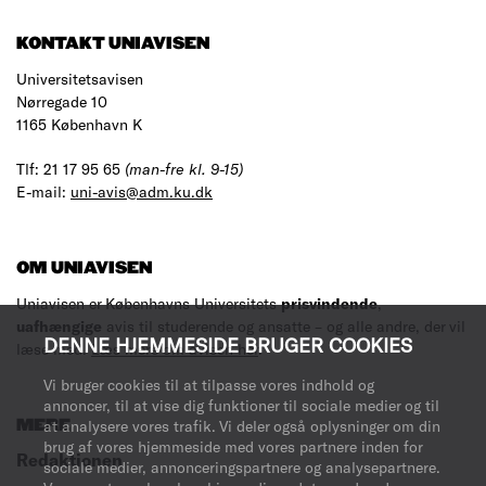
KONTAKT UNIAVISEN
Universitetsavisen
Nørregade 10
1165 København K
Tlf: 21 17 95 65
(man-fre kl. 9-15)
E-mail:
uni-avis@adm.ku.dk
OM UNIAVISEN
Uniavisen er Københavns Universitets
prisvindende
,
uafhængige
avis til studerende og ansatte – og alle andre, der vil
DENNE HJEMMESIDE BRUGER COOKIES
læse med.
Læs mere om avisen her
.
Vi bruger cookies til at tilpasse vores indhold og
annoncer, til at vise dig funktioner til sociale medier og til
at analysere vores trafik. Vi deler også oplysninger om din
MERE
brug af vores hjemmeside med vores partnere inden for
Redaktionen
sociale medier, annonceringspartnere og analysepartnere.