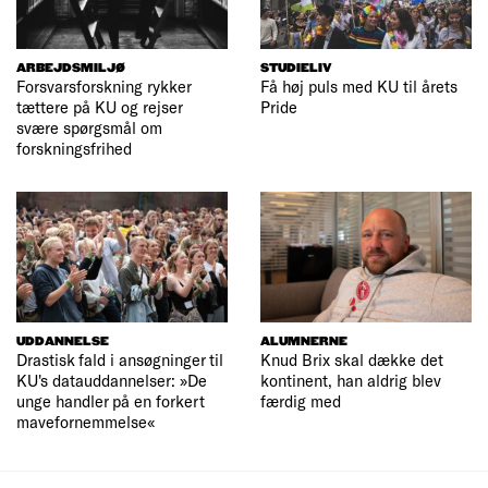
ARBEJDSMILJØ
STUDIELIV
Forsvarsforskning rykker
Få høj puls med KU til årets
tættere på KU og rejser
Pride
svære spørgsmål om
forskningsfrihed
UDDANNELSE
ALUMNERNE
Drastisk fald i ansøgninger til
Knud Brix skal dække det
KU's datauddannelser: »De
kontinent, han aldrig blev
unge handler på en forkert
færdig med
mavefornemmelse«