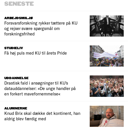
SENESTE
ARBEJDSMILJØ
Forsvarsforskning rykker tættere på KU
og rejser svære spørgsmål om
forskningsfrihed
STUDIELIV
Få høj puls med KU til årets Pride
UDDANNELSE
Drastisk fald i ansøgninger til KU's
datauddannelser: »De unge handler på
en forkert mavefornemmelse«
ALUMNERNE
Knud Brix skal dække det kontinent, han
aldrig blev færdig med