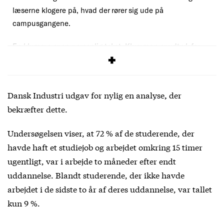
læserne klogere på, hvad der rører sig ude på
campusgangene.
En klumme er en personlig tekst. Klummen er udtryk for
skribentens egen holdning.
Dansk Industri udgav for nylig
en analyse,
der
bekræfter dette.
Undersøgelsen viser, at 72 % af de studerende, der
havde haft et studiejob og arbejdet omkring 15 timer
ugentligt, var i arbejde to måneder efter endt
uddannelse. Blandt studerende, der ikke havde
arbejdet i de sidste to år af deres uddannelse, var tallet
kun 9 %.