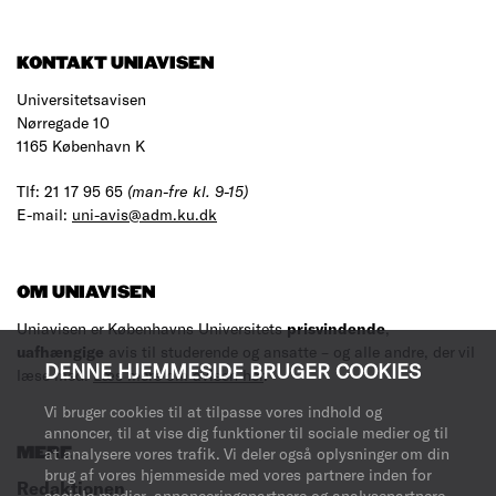
KONTAKT UNIAVISEN
Universitetsavisen
Nørregade 10
1165 København K
Tlf: 21 17 95 65
(man-fre kl. 9-15)
E-mail:
uni-avis@adm.ku.dk
OM UNIAVISEN
Uniavisen er Københavns Universitets
prisvindende
,
uafhængige
avis til studerende og ansatte – og alle andre, der vil
DENNE HJEMMESIDE BRUGER COOKIES
læse med.
Læs mere om avisen her
.
Vi bruger cookies til at tilpasse vores indhold og
annoncer, til at vise dig funktioner til sociale medier og til
at analysere vores trafik. Vi deler også oplysninger om din
MERE
brug af vores hjemmeside med vores partnere inden for
Redaktionen
sociale medier, annonceringspartnere og analysepartnere.