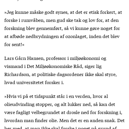
»Jeg kunne måske godt synes, at det er etisk forkert, at
forske i rumvåben, men gud ske tak og lov for, at den
forskning blev gennemført, så vi kunne gøre noget for
at afbøde nedbrydningen af ozonlaget, inden det blev
for sent!«
Lars Gårn Hansen, professor i miljøøkonomi og
vismand i Det Miljøøkonomiske Råd, siger lig
Richardson, at politiske dagsordener ikke skal styre,
hvad universitetet forsker i.
»Hvis vi på et tidspunkt står i en verden, hvor al
olieudvinding stopper, og alt lukker ned, så kan det
være fagligt velbegrundet at drosle ned for forskning i,
hvordan man finder olie. Men det er en anden snak. Det
her med, at man ikke skal forske i noget på grund af