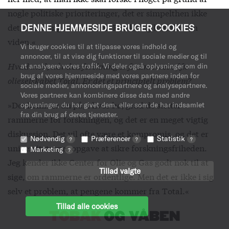
nogle politiske prioriteringer, det er simpelthen ikke
det, forskning handler om. Forskning handler om
DENNE HJEMMESIDE BRUGER COOKIES
viden.«
Vi bruger cookies til at tilpasse vores indhold og
annoncer, til at vise dig funktioner til sociale medier og til
Hvad med, når den forskning er finansieret af fx
at analysere vores trafik. Vi deler også oplysninger om din
brug af vores hjemmeside med vores partnere inden for
olieselskabet Total. Er det et principielt problem?
sociale medier, annonceringspartnere og analysepartnere.
Vores partnere kan kombinere disse data med andre
»Det kommer an på, i hvor høj grad de sætter
oplysninger, du har givet dem, eller som de har indsamlet
fra din brug af deres tjenester.
rammerne for forskningen, og det er en meget vigtig
diskussion. Det vil ofte være et kompromis, og det er
Nødvendig
Præferencer
Statistik
?
?
?
universiteternes opgave at sikre forskningsfriheden.
Marketing
?
Jeg kender ikke Center for Olie og Gas godt nok til at
Tillad valgte
sige, om rammerne er ordentlige. Men det er ikke i sig
selv et problem, at pengene kommer fra Total.«
Tillad alle cookies
TOBAK
OG VÅBEN