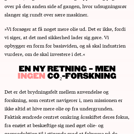
over på den anden side af gangen, hvor udsugningsrør
slanger sig rundt over sære maskiner.
»Vi forsøger at få noget mere olie ud. Det er ikke, fordi
vi siger, at det med sikkerhed lader sig gøre. Vi
opbygger en form for basisviden, og så skal industrien
vurdere, om de skal investere i det.«
EN NY RETNING – MEN
INGEN
CO₂-FORSKNING
Det er det brydningsfelt mellem anvendelse og
forskning, som centret navigerer i, men missionen er
ikke altid at hive mere olie op fra undergrunden.
Faktisk ændrede centret omkring årsskiftet deres fokus,
fra enøjet at beskæftige sig med øget olie- og
gasproduktion til i stigende grad at fokusere på de