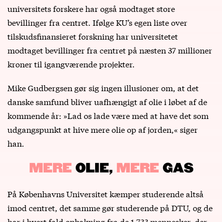
universitets forskere har også modtaget store
bevillinger fra centret. Ifølge KU’s egen liste over
tilskudsfinansieret forskning har universitetet
modtaget bevillinger fra centret på næsten 37 millioner
kroner til igangværende projekter.
Mike Gudbergsen gør sig ingen illusioner om, at det
danske samfund bliver uafhængigt af olie i løbet af de
kommende år: »Lad os lade være med at have det som
udgangspunkt at hive mere olie op af jorden,« siger
han.
MERE
OLIE,
MERE
GAS
På Københavns Universitet kæmper studerende altså
imod centret, det samme gør studerende på DTU, og de
har i hvert fald opbakning fra de 1.733 mennesker, der