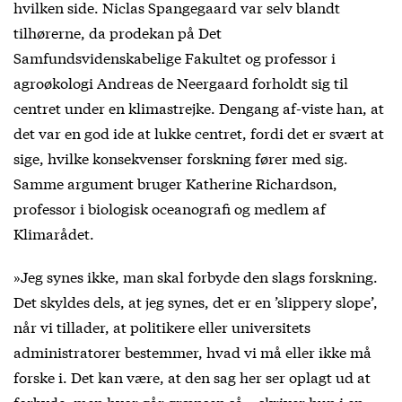
hvilken side. Niclas Spangegaard var selv blandt
tilhørerne, da prodekan på Det
Samfundsvidenskabelige Fakultet og professor i
agroøkologi Andreas de Neergaard forholdt sig til
centret under en klimastrejke. Dengang af-viste han, at
det var en god ide at lukke centret, fordi det er svært at
sige, hvilke konsekvenser forskning fører med sig.
Samme argument bruger Katherine Richardson,
professor i biologisk oceanografi og medlem af
Klimarådet.
»Jeg synes ikke, man skal forbyde den slags forskning.
Det skyldes dels, at jeg synes, det er en ’slippery slope’,
når vi tillader, at politikere eller universitets
administratorer bestemmer, hvad vi må eller ikke må
forske i. Det kan være, at den sag her ser oplagt ud at
forbyde, men hvor går grænsen så,« skriver hun i en