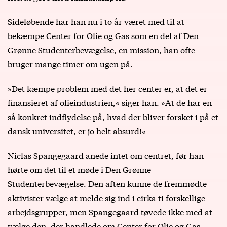
Sideløbende har han nu i to år været med til at
bekæmpe Center for Olie og Gas som en del af Den
Grønne Studenterbevægelse, en mission, han ofte
bruger mange timer om ugen på.
»Det kæmpe problem med det her center er, at det er
finansieret af olieindustrien,« siger han. »At de har en
så konkret indflydelse på, hvad der bliver forsket i på et
dansk universitet, er jo helt absurd!«
Niclas Spangegaard anede intet om centret, før han
hørte om det til et møde i Den Grønne
Studenterbevægelse. Den aften kunne de fremmødte
aktivister vælge at melde sig ind i cirka ti forskellige
arbejdsgrupper, men Spangegaard tøvede ikke med at
vælge den, der handlede om Center for Olie og Gas.