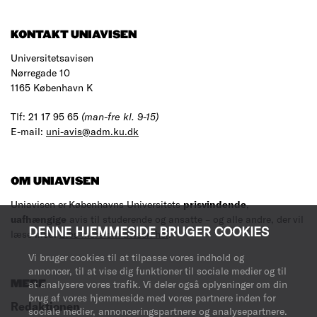
KONTAKT UNIAVISEN
Universitetsavisen
Nørregade 10
1165 København K
Tlf: 21 17 95 65
(man-fre kl. 9-15)
E-mail:
uni-avis@adm.ku.dk
OM UNIAVISEN
Uniavisen er Københavns Universitets
prisvindende
,
uafhængige
avis til studerende og ansatte – og alle andre, der vil
DENNE HJEMMESIDE BRUGER COOKIES
læse med.
Læs mere om avisen her
.
Vi bruger cookies til at tilpasse vores indhold og
annoncer, til at vise dig funktioner til sociale medier og til
at analysere vores trafik. Vi deler også oplysninger om din
MERE
brug af vores hjemmeside med vores partnere inden for
Redaktionen
sociale medier, annonceringspartnere og analysepartnere.