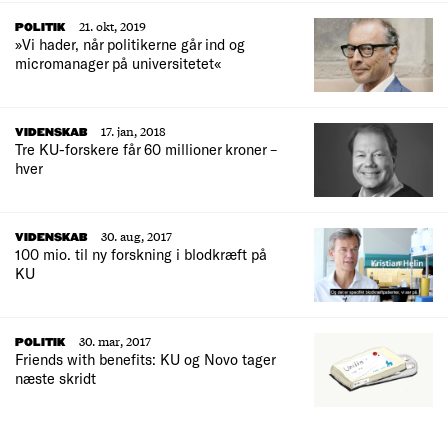
21. okt, 2019
POLITIK
»Vi hader, når politikerne går ind og
micromanager på universitetet«
17. jan, 2018
VIDENSKAB
Tre KU-forskere får 60 millioner kroner –
hver
30. aug, 2017
VIDENSKAB
100 mio. til ny forskning i blodkræft på
KU
30. mar, 2017
POLITIK
Friends with benefits: KU og Novo tager
næste skridt