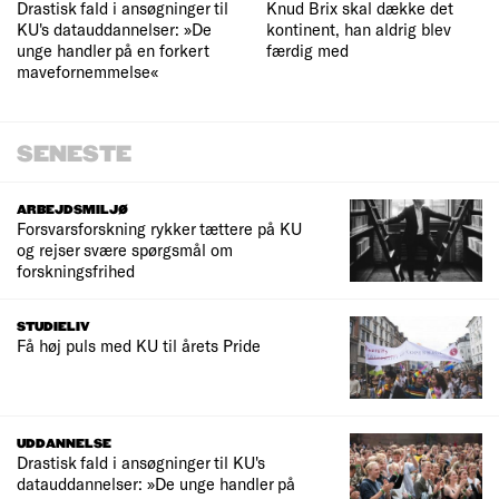
Drastisk fald i ansøgninger til
Knud Brix skal dække det
KU's datauddannelser: »De
kontinent, han aldrig blev
unge handler på en forkert
færdig med
mavefornemmelse«
SENESTE
ARBEJDSMILJØ
Forsvarsforskning rykker tættere på KU
og rejser svære spørgsmål om
forskningsfrihed
STUDIELIV
Få høj puls med KU til årets Pride
UDDANNELSE
Drastisk fald i ansøgninger til KU's
datauddannelser: »De unge handler på