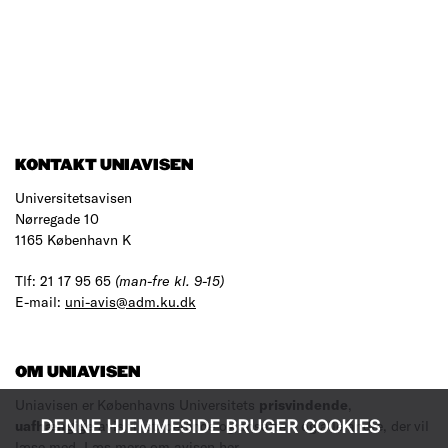
KONTAKT UNIAVISEN
Universitetsavisen
Nørregade 10
1165 København K
Tlf: 21 17 95 65
(man-fre kl. 9-15)
E-mail:
uni-avis@adm.ku.dk
OM UNIAVISEN
Uniavisen er Københavns Universitets
prisvindende
,
DENNE HJEMMESIDE BRUGER COOKIES
uafhængige
avis til studerende og ansatte – og alle andre, der vil
læse med.
Læs mere om avisen her
.