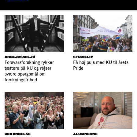
ARBEJDSMILJØ
STUDIELIV
Forsvarsforskning rykker
Få høj puls med KU til årets
tættere på KU og rejser
Pride
svære spørgsmål om
forskningsfrihed
UDDANNELSE
ALUMNERNE