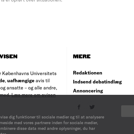
VISEN
MERE
Redaktionen
r Københavns Universitets
de
,
uafhængige
avis til
Indsend debatindlæg
og ansatte – og alle andre,
Annoncering
e med.
Læs mere om avisen
vise dig funktioner til sociale medier og til at analysere
mmeside med vores partnere inden for sociale medier,
ombinere disse data med andre oplysninger, du har
ter.