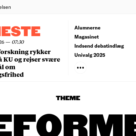
elsen
NESTE
Alumnerne
Magasinet
26
—
07:30
Indsend debatindlæg
forskning rykker
Univalg 2025
å KU og rejser svære
ål om
gsfrihed
THEME
EFORM