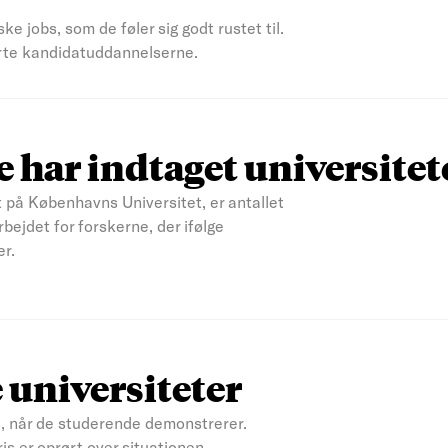
 jobs, som de føler sig godt rustet til.
korte kandidatuddannelserne.
e har indtaget universite
 på Københavns Universitet, er antallet
bejdet for forskerne, der ifølge
er.
 universiteter
gas, når de studerende demonstrerer.
is er oprørt over situationen.