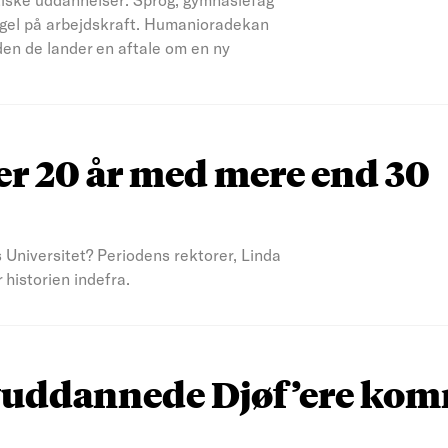
angel på arbejdskraft. Humanioradekan
den de lander en aftale om en ny
er 20 år med mere end 30
Universitet? Periodens rektorer, Linda
historien indefra.
 nyuddannede Djøf’ere kom