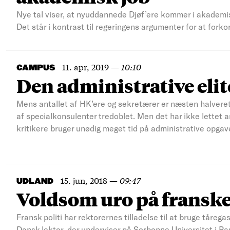
Nye tal viser, at nyuddannede Djøf’ere kommer i akademiske
Det står i kontrast til regeringens argumenter for at for
11. apr, 2019
—
10:10
CAMPUS
Den administrative elit
Mens antallet af HK’ere og sekretærer er næsten halveret
af specialkonsulenter tredoblet. Men det har ikke lettet ar
kritikere bruger unødig meget tid på administrative opgav
15. jun, 2018
—
09:47
UDLAND
Voldsom uro på franske
Fransk politi har rektorernes tilladelse til at bruge tåre
Dansk lektor, der underviser på Sorbonne Universitet i Par