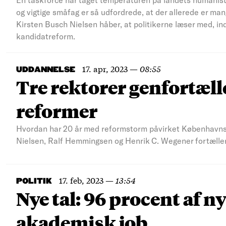
og vigtige småfag er så udfordrede, at der allerede er m
Kirsten Busch Nielsen håber, at politikerne læser med, in
kandidatreform.
17. apr, 2023
—
08:55
UDDANNELSE
Tre rektorer genfortæll
reformer
Hvordan har 20 år med reformstorm påvirket Københavns 
Nielsen, Ralf Hemmingsen og Henrik C. Wegener fortæller 
17. feb, 2023
—
13:54
POLITIK
Nye tal: 96 procent af
akademisk job