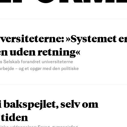
versiteterne: »Systemet er
n uden retning«
s Selskab forandret universiteterne
arbejde – og et opgør med den politiske
i bakspejlet, selv om
 tiden
tiske uddannelser: Sprog, gymnasiefag