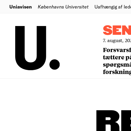
Uniavisen
Københavns Universitet
Uafhængig af led
SE
7. august, 20
Forsvars
tættere p
spørgsm
forsknin
R