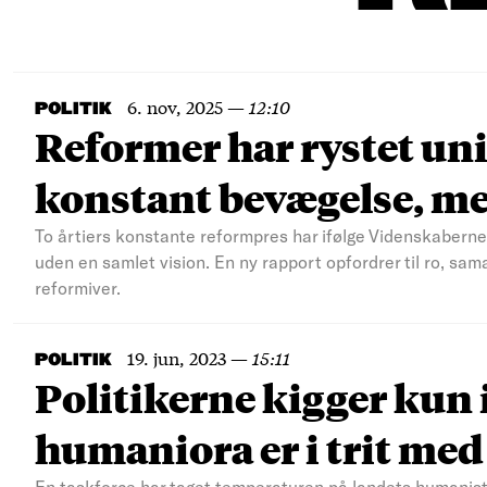
6. nov, 2025
—
12:10
POLITIK
Reformer har rystet uni
konstant bevægelse, me
To årtiers konstante reformpres har ifølge Videnskaberne
uden en samlet vision. En ny rapport opfordrer til ro, sam
reformiver.
19. jun, 2023
—
15:11
POLITIK
Politikerne kigger kun 
humaniora er i trit med
En taskforce har taget temperaturen på landets humanis