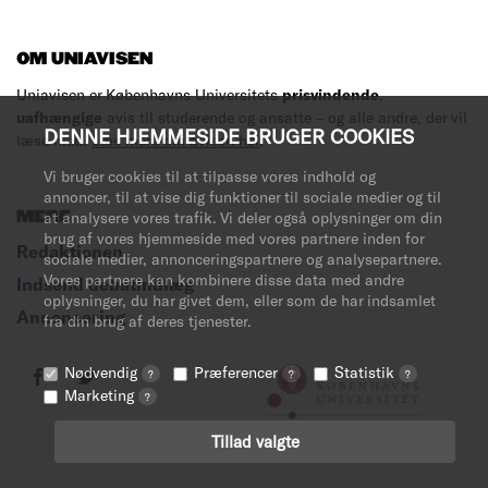
OM UNIAVISEN
Uniavisen er Københavns Universitets
prisvindende
,
uafhængige
avis til studerende og ansatte – og alle andre, der vil
DENNE HJEMMESIDE BRUGER COOKIES
læse med.
Læs mere om avisen her
.
Vi bruger cookies til at tilpasse vores indhold og
annoncer, til at vise dig funktioner til sociale medier og til
at analysere vores trafik. Vi deler også oplysninger om din
MERE
brug af vores hjemmeside med vores partnere inden for
Redaktionen
sociale medier, annonceringspartnere og analysepartnere.
Vores partnere kan kombinere disse data med andre
Indsend debatindlæg
oplysninger, du har givet dem, eller som de har indsamlet
Annoncering
fra din brug af deres tjenester.
Nødvendig
Præferencer
Statistik
?
?
?
Marketing
?
Tillad valgte