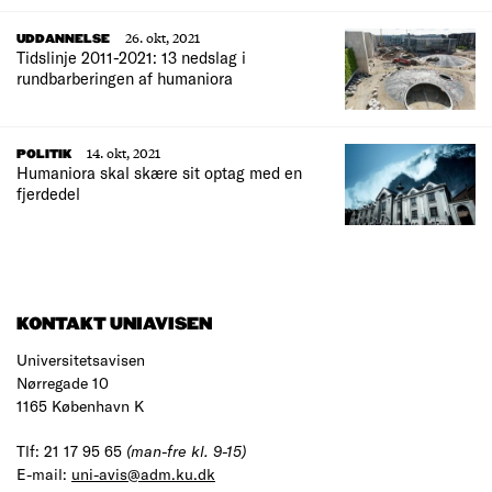
26. okt, 2021
UDDANNELSE
Tidslinje 2011-2021: 13 nedslag i
rundbarberingen af humaniora
14. okt, 2021
POLITIK
Humaniora skal skære sit optag med en
fjerdedel
KONTAKT UNIAVISEN
Universitetsavisen
Nørregade 10
1165 København K
Tlf: 21 17 95 65
(man-fre kl. 9-15)
E-mail:
uni-avis@adm.ku.dk