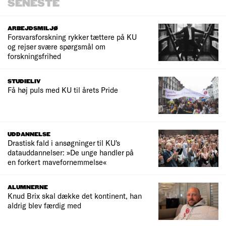
SENESTE
ARBEJDSMILJØ
Forsvarsforskning rykker tættere på KU
og rejser svære spørgsmål om
forskningsfrihed
STUDIELIV
Få høj puls med KU til årets Pride
UDDANNELSE
Drastisk fald i ansøgninger til KU's
datauddannelser: »De unge handler på
en forkert mavefornemmelse«
ALUMNERNE
Knud Brix skal dække det kontinent, han
aldrig blev færdig med