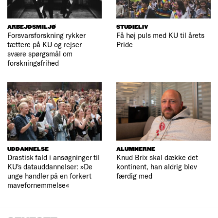
ARBEJDSMILJØ
STUDIELIV
Forsvarsforskning rykker
Få høj puls med KU til årets
tættere på KU og rejser
Pride
svære spørgsmål om
forskningsfrihed
UDDANNELSE
ALUMNERNE
Drastisk fald i ansøgninger til
Knud Brix skal dække det
KU's datauddannelser: »De
kontinent, han aldrig blev
unge handler på en forkert
færdig med
mavefornemmelse«