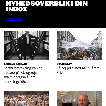
NYHEDSOVERBLIK I DIN
INBOX
Tilmeld nu
ARBEJDSMILJØ
STUDIELIV
Forsvarsforskning rykker
Få høj puls med KU til årets
tættere på KU og rejser
Pride
svære spørgsmål om
forskningsfrihed