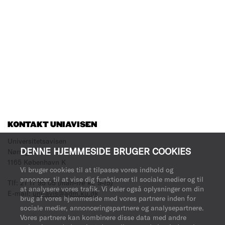
KONTAKT UNIAVISEN
Universitetsavisen
DENNE HJEMMESIDE BRUGER COOKIES
Nørregade 10
1165 København K
Vi bruger cookies til at tilpasse vores indhold og
annoncer, til at vise dig funktioner til sociale medier og til
Tlf: 21 17 95 65
(man-fre kl. 9-15)
at analysere vores trafik. Vi deler også oplysninger om din
E-mail:
uni-avis@adm.ku.dk
brug af vores hjemmeside med vores partnere inden for
sociale medier, annonceringspartnere og analysepartnere.
Vores partnere kan kombinere disse data med andre