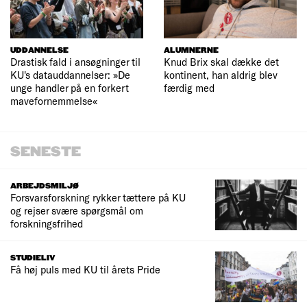
UDDANNELSE
ALUMNERNE
Drastisk fald i ansøgninger til
Knud Brix skal dække det
KU's datauddannelser: »De
kontinent, han aldrig blev
unge handler på en forkert
færdig med
mavefornemmelse«
SENESTE
ARBEJDSMILJØ
Forsvarsforskning rykker tættere på KU
og rejser svære spørgsmål om
forskningsfrihed
STUDIELIV
Få høj puls med KU til årets Pride