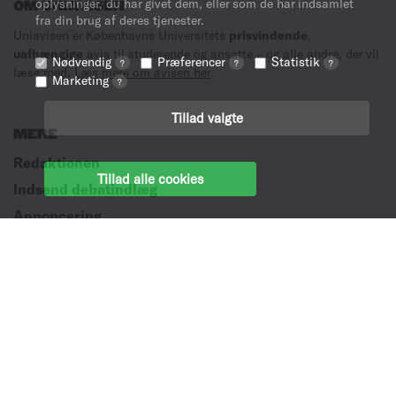
oplysninger, du har givet dem, eller som de har indsamlet
OM UNIAVISEN
fra din brug af deres tjenester.
Uniavisen er Københavns Universitets
prisvindende
,
uafhængige
avis til studerende og ansatte – og alle andre, der vil
Nødvendig
Præferencer
Statistik
?
?
?
læse med.
Læs mere om avisen her
.
Marketing
?
Tillad valgte
MERE
Redaktionen
Tillad alle cookies
Indsend debatindlæg
Annoncering
Copyright © Uniavisen 2026
Data protection