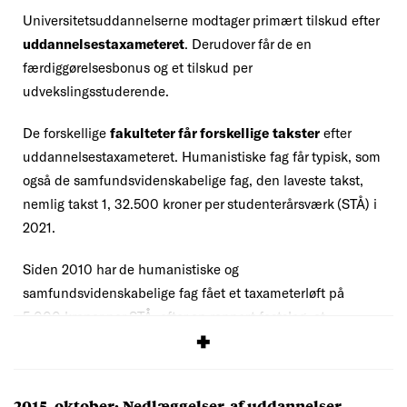
Universitetsuddannelserne modtager primært tilskud efter
uddannelsestaxameteret
. Derudover får de en
færdiggørelsesbonus og et tilskud per
udvekslingsstuderende.
De forskellige
fakulteter får forskellige takster
efter
uddannelsestaxameteret. Humanistiske fag får typisk, som
også de samfundsvidenskabelige fag, den laveste takst,
nemlig takst 1, 32.500 kroner per studenterårsværk (STÅ) i
2021.
Siden 2010 har de humanistiske og
samfundsvidenskabelige fag fået et taxameterløft på
5.000 kroner per STÅ, efter en rapport fastslog, at
uddannelserne var underfinansierede.
2015, oktober:
Nedlæggelser af uddannelser