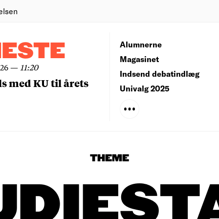
elsen
NESTE
Alumnerne
Magasinet
026
—
11:20
Indsend debatindlæg
ls med KU til årets
Univalg 2025
THEME
UDIEST