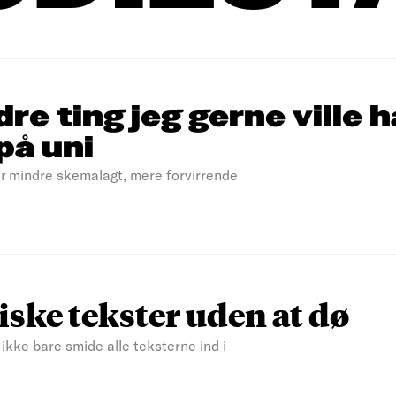
ndre ting jeg gerne ville 
på uni
 er mindre skemalagt, mere forvirrende
ske tekster uden at dø
 ikke bare smide alle teksterne ind i