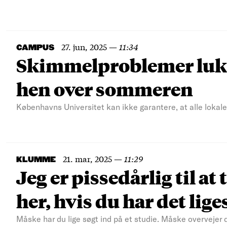
27. jun, 2025
—
11:34
CAMPUS
Skimmelproblemer lukk
hen over sommeren
Københavns Universitet kan ikke garantere, at alle lokaler 
21. mar, 2025
—
11:29
KLUMME
Jeg er pissedårlig til a
her, hvis du har det li
Måske har du lige søgt ind på et studie. Måske overvejer 