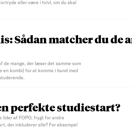
rtryde eller være i tvivl, om du skal
filis: Sådan matcher du de 
 en af de mange, der læser det samme som
ske en kombi) for at komme i bund med
studerende.
 perfekte studiestart?
 lider af FOPO, frygt for andre
t, der inkluderer alle? For eksempel