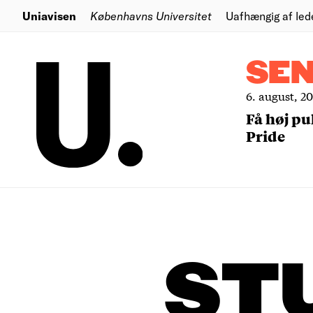
Uniavisen
Københavns Universitet
Uafhængig af led
SE
6. august, 2
Få høj pu
Pride
ST