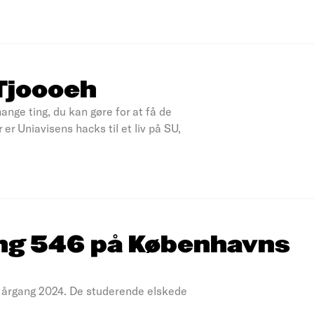
 Tjoooeh
mange ting, du kan gøre for at få de
r Uniavisens hacks til et liv på SU,
ng 546 på Københavns
 årgang 2024. De studerende elskede