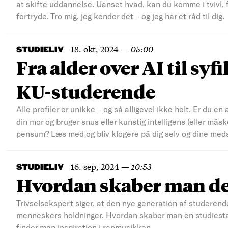
at skifte uddannelse. Uanset hvad, kan du komme i tvivl, fo
fortryde. Tro mig, jeg kender det – og jeg har et råd til dig.
18. okt, 2024
—
05:00
STUDIELIV
Fra alder over AI til sy
KU-studerende
Alle profiler er unikke – og så alligevel ikke helt. Er du
din mor og bruger snus eller kunstig intelligens (eller må
pensum? Læs med og bliv klogere på dig selv og dine med
16. sep, 2024
—
10:53
STUDIELIV
Hvordan skaber man den
Trivselsekspert siger, at den nye generation af studerende
menneskers holdninger. Hvordan skaber man en studiestar
finder man inspiration i rapmusikken.