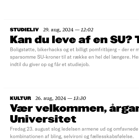
29. aug, 2024
—
12:02
STUDIELIV
Kan du leve af en SU?
Boligstøtte, bikerhacks og et billigt pomfritbjerg – der er 
sparsomme SU-kroner til at række en hel del længere. Her e
indtil du giver op og får et studiejob.
26. aug, 2024
—
13:30
KULTUR
Vær velkommen, årga
Universitet
Fredag 23. august slog ledelsen armene ud og omfavnede
kombinationen af bling, selvironi og fællesskabsfølelse.