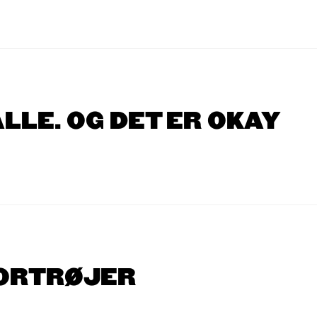
ALLE. OG DET ER OKAY
TORTRØJER