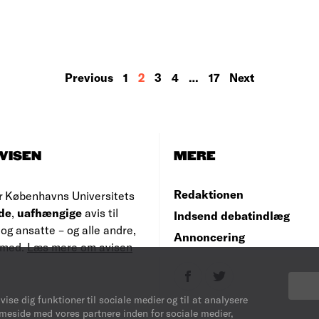
Previous
1
2
3
4
…
17
Next
VISEN
MERE
Redaktionen
r Københavns Universitets
de
,
uafhængige
avis til
Indsend debatindlæg
og ansatte – og alle andre,
Annoncering
e med.
Læs mere om avisen
vise dig funktioner til sociale medier og til at analysere
mmeside med vores partnere inden for sociale medier,