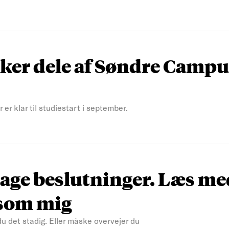
er dele af Søndre Campu
er klar til studiestart i september.
t tage beslutninger. Læs m
gesom mig
du det stadig. Eller måske overvejer du