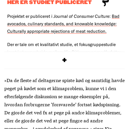
HER ER STUDIET PUBLICERET
Projektet er publiceret i
Journal of Consumer Culture
:
Bad
avocados, culinary standards, and knowable knowledge:
Culturally appropriate rejections of meat reduction.
Der er tale om et kvalitativt studie, et fokusgruppestudie
lavet i et samarbejde mellem Kia Ditlevsen og medforfatter
Thomas A.M. Skelly.
»Da de fleste af deltagerne spiste kød og samtidig havde
peget på kødet som et klimaproblem, kunne vi i den
efterfølgende diskussion se mange eksempler på,
hvordan forbrugerne ’forsvarede’ fortsat kødspisning.
De gjorde det ved fx at pege på andre klimaproblemer,
eller de gjorde det ved at pege fingre ad andre
mennesker – i særdeleshed af veganere,« siger Kia