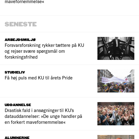
mavefornemmelse«
SENESTE
ARBEJDSMILJØ
Forsvarsforskning rykker tættere på KU
og rejser svære spørgsmål om
forskningsfrihed
STUDIELIV
Få høj puls med KU til årets Pride
UDDANNELSE
Drastisk fald i ansøgninger til KU's
datauddannelser: »De unge handler på
en forkert mavefornemmelse«
ALUMNERNE