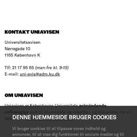
KONTAKT UNIAVISEN
Universitetsavisen
Nørregade 10
1165 København K
Tlf: 21 17 95 65
(man-fre kl. 9-15)
E-mail:
uni-avis@adm.ku.dk
OM UNIAVISEN
Uniavisen er Københavns Universitets
prisvindende
,
uafhængige
avis til studerende og ansatte – og alle andre, der vil
DENNE HJEMMESIDE BRUGER COOKIES
læse med.
Læs mere om avisen her
.
Vi bruger cookies til at tilpasse vores indhold og
annoncer, til at vise dig funktioner til sociale medier og til