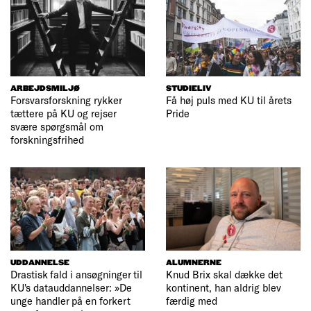
ARBEJDSMILJØ
STUDIELIV
Forsvarsforskning rykker
Få høj puls med KU til årets
tættere på KU og rejser
Pride
svære spørgsmål om
forskningsfrihed
UDDANNELSE
ALUMNERNE
Drastisk fald i ansøgninger til
Knud Brix skal dække det
KU's datauddannelser: »De
kontinent, han aldrig blev
unge handler på en forkert
færdig med