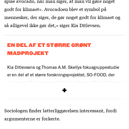
spise avocado, når man siger, at man vil gøre noget
godt for klimaet«. Avocadoen blev et symbol på
mennesker, der siger, de gør noget godt for klimaet og
så alligevel ikke gør det,« siger Kia Ditlevsen.
EN DEL AF ET STØRRE GRØNT
MADPROJEKT
Kia Ditlevsens og Thomas A.M. Skellys fokusgruppestudie
er en del af et større forskningsprojektet, SO-FOOD, der
undersøger
forbrugeres opfattelser af samspillet imellem
økologiske fødevarer og bæredygtighed.
Sociologen finder latterliggørelsen interessant, fordi
argumenterne er forkerte.