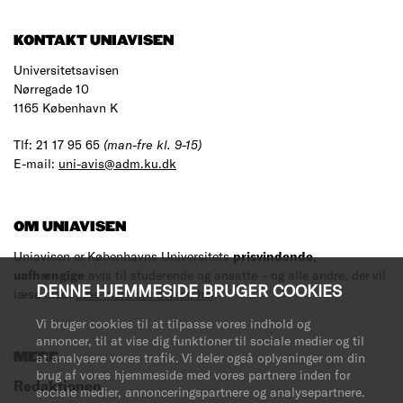
KONTAKT UNIAVISEN
Universitetsavisen
Nørregade 10
1165 København K
Tlf: 21 17 95 65
(man-fre kl. 9-15)
E-mail:
uni-avis@adm.ku.dk
OM UNIAVISEN
Uniavisen er Københavns Universitets
prisvindende
,
uafhængige
avis til studerende og ansatte – og alle andre, der vil
DENNE HJEMMESIDE BRUGER COOKIES
læse med.
Læs mere om avisen her
.
Vi bruger cookies til at tilpasse vores indhold og
annoncer, til at vise dig funktioner til sociale medier og til
at analysere vores trafik. Vi deler også oplysninger om din
MERE
brug af vores hjemmeside med vores partnere inden for
Redaktionen
sociale medier, annonceringspartnere og analysepartnere.