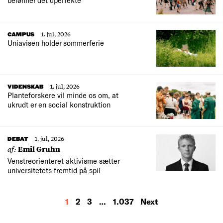
belønner det uperfekte
1. jul, 2026
CAMPUS
Uniavisen holder sommerferie
1. jul, 2026
VIDENSKAB
Planteforskere vil minde os om, at
ukrudt er en social konstruktion
1. jul, 2026
DEBAT
af:
Emil Gruhn
Venstreorienteret aktivisme sætter
universitetets fremtid på spil
MORE
1
2
3
…
1.037
Next
RESULTS