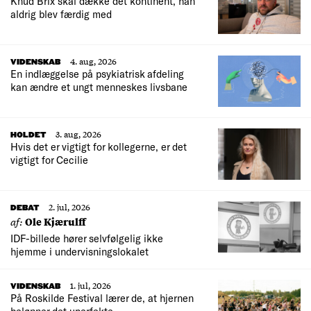
Knud Brix skal dække det kontinent, han
aldrig blev færdig med
4. aug, 2026
VIDENSKAB
En indlæggelse på psykiatrisk afdeling
kan ændre et ungt menneskes livsbane
3. aug, 2026
HOLDET
Hvis det er vigtigt for kollegerne, er det
vigtigt for Cecilie
2. jul, 2026
DEBAT
af:
Ole Kjærulff
IDF-billede hører selvfølgelig ikke
hjemme i undervisningslokalet
1. jul, 2026
VIDENSKAB
På Roskilde Festival lærer de, at hjernen