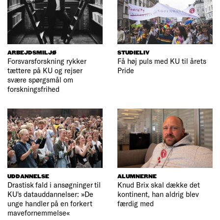
ARBEJDSMILJØ
STUDIELIV
Forsvarsforskning rykker
Få høj puls med KU til årets
tættere på KU og rejser
Pride
svære spørgsmål om
forskningsfrihed
UDDANNELSE
ALUMNERNE
Drastisk fald i ansøgninger til
Knud Brix skal dække det
KU's datauddannelser: »De
kontinent, han aldrig blev
unge handler på en forkert
færdig med
mavefornemmelse«