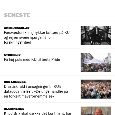
SENESTE
ARBEJDSMILJØ
Forsvarsforskning rykker tættere på KU
og rejser svære spørgsmål om
forskningsfrihed
STUDIELIV
Få høj puls med KU til årets Pride
UDDANNELSE
Drastisk fald i ansøgninger til KU's
datauddannelser: »De unge handler på
en forkert mavefornemmelse«
ALUMNERNE
Knud Brix skal dække det kontinent, han