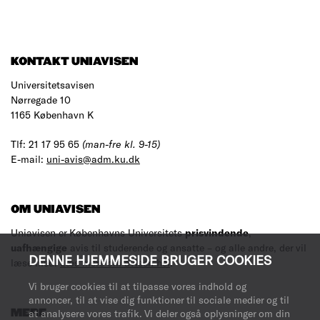
KONTAKT UNIAVISEN
Universitetsavisen
Nørregade 10
1165 København K
Tlf: 21 17 95 65
(man-fre kl. 9-15)
E-mail:
uni-avis@adm.ku.dk
OM UNIAVISEN
Uniavisen er Københavns Universitets
prisvindende
,
uafhængige
avis til studerende og ansatte – og alle andre, der vil
DENNE HJEMMESIDE BRUGER COOKIES
læse med.
Læs mere om avisen her
.
Vi bruger cookies til at tilpasse vores indhold og
annoncer, til at vise dig funktioner til sociale medier og til
MERE
at analysere vores trafik. Vi deler også oplysninger om din