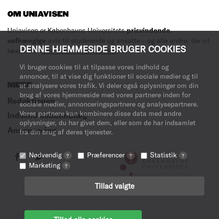
OM UNIAVISEN
Uniavisen er Københavns Universitets
prisvindende
,
uafhængige
avis til studerende og ansatte – og alle andre, der vil
DENNE HJEMMESIDE BRUGER COOKIES
læse med.
Læs mere om avisen her
.
Vi bruger cookies til at tilpasse vores indhold og
annoncer, til at vise dig funktioner til sociale medier og til
at analysere vores trafik. Vi deler også oplysninger om din
MERE
brug af vores hjemmeside med vores partnere inden for
Redaktionen
sociale medier, annonceringspartnere og analysepartnere.
Vores partnere kan kombinere disse data med andre
Indsend debatindlæg
oplysninger, du har givet dem, eller som de har indsamlet
Annoncering
fra din brug af deres tjenester.
Nødvendig
Præferencer
Statistik
?
?
?
Marketing
?
Tillad valgte