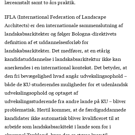
læreanstalt samt to års praktik.
IFLA (International Federation of Landscape
Architects) er den internationale sammenslutning af
landskabsarkitekter og følger Bologna-direktivets
definition af et uddannelsesforløb for
landskabsarkitekter. Det medfører, at en etårig
kandidatuddannelse i landskabsarkitektur ikke kan
anerkendes i en international kontekst. Det betyder, at
den fri bevægelighed hvad angår udvekslingsophold –
både de KU-studerendes muligheder for et udenlandsk
udvekslingsophold og optaget af
udvekslingsstuderende fra andre lande på KU – bliver
problematisk. Hertil kommer, at de færdiguddannede
kandidater ikke automatisk bliver kvalificeret til at
arbejde som landskabsarkitekt i lande som for i
eksempel Tyskland, hvor der er større krav til