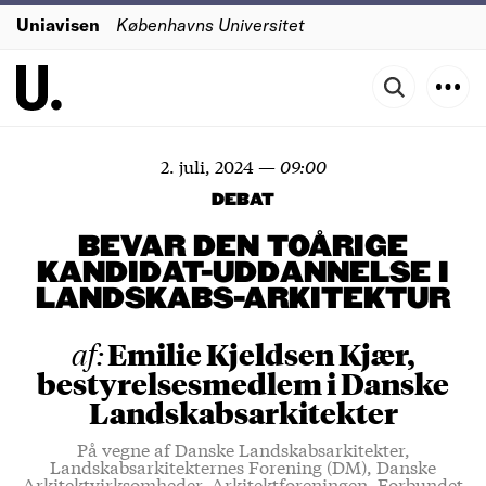
Uniavisen
Københavns Universitet
2. juli, 2024
—
09:00
DEBAT
BEVAR DEN TOÅRIGE
KANDIDAT-UDDANNELSE I
LANDSKABS-ARKITEKTUR
Emilie Kjeldsen Kjær,
af:
bestyrelsesmedlem i Danske
Landskabsarkitekter
På vegne af Danske Landskabsarkitekter,
Landskabsarkitekternes Forening (DM), Danske
Arkitektvirksomheder, Arkitektforeningen, Forbundet