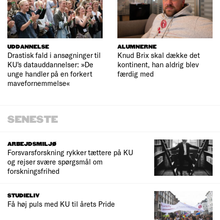
UDDANNELSE
ALUMNERNE
Drastisk fald i ansøgninger til
Knud Brix skal dække det
KU's datauddannelser: »De
kontinent, han aldrig blev
unge handler på en forkert
færdig med
mavefornemmelse«
SENESTE
ARBEJDSMILJØ
Forsvarsforskning rykker tættere på KU
og rejser svære spørgsmål om
forskningsfrihed
STUDIELIV
Få høj puls med KU til årets Pride