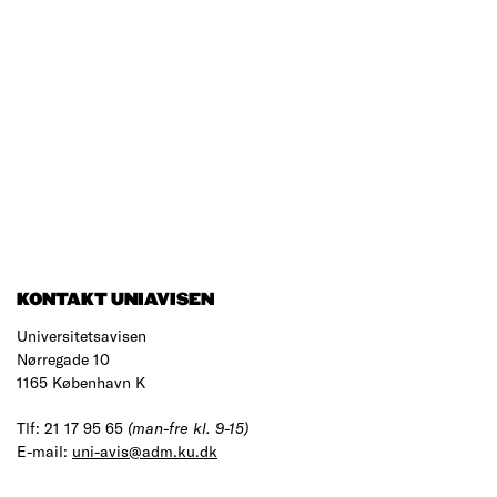
KONTAKT UNIAVISEN
Universitetsavisen
Nørregade 10
1165 København K
Tlf: 21 17 95 65
(man-fre kl. 9-15)
E-mail:
uni-avis@adm.ku.dk