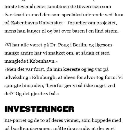
første levemåneder kombinerede tilværelsen som
iværksætter med den som specialestuderende ved Jura
på Københavns Universitet – fortæller om projektet,
mens han langer øl og bat over baren i en lind strøm.
»Vi har alle været på Dr. Pong i Berlin, og ligesom
mange andre har vi snakket om, at sådan et sted
manglede i København.«
»Men det var først, da min kæreste og jeg var på
udveksling i Edinburgh, at ideen for alvor tog form. Vi
spurgte hinanden, ’hvorfor gør vi så ikke noget ved
det?’ Og det gjorde vi så.«
INVESTERINGER
KU-parret og de to af deres venner, som hoppede med
på bordtennisvognen, måtte dog sande, at der er et