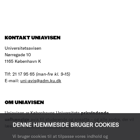
KONTAKT UNIAVISEN
Universitetsavisen
Nørregade 10
1165 København K
Tlf: 21 17 95 65
(man-fre kl. 9-15)
E-mail:
uni-avis@adm.ku.dk
OM UNIAVISEN
Uniavisen er Københavns Universitets
prisvindende
,
uafhængige
avis til studerende og ansatte – og alle andre, der vil
DENNE HJEMMESIDE BRUGER COOKIES
læse med.
Læs mere om avisen her
.
Vi bruger cookies til at tilpasse vores indhold og