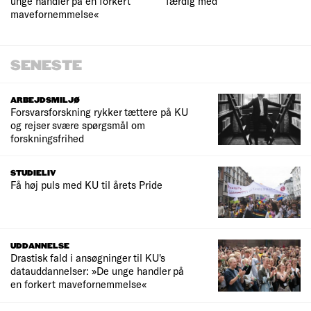
unge handler på en forkert
færdig med
mavefornemmelse«
SENESTE
ARBEJDSMILJØ
Forsvarsforskning rykker tættere på KU
og rejser svære spørgsmål om
forskningsfrihed
STUDIELIV
Få høj puls med KU til årets Pride
UDDANNELSE
Drastisk fald i ansøgninger til KU's
datauddannelser: »De unge handler på
en forkert mavefornemmelse«