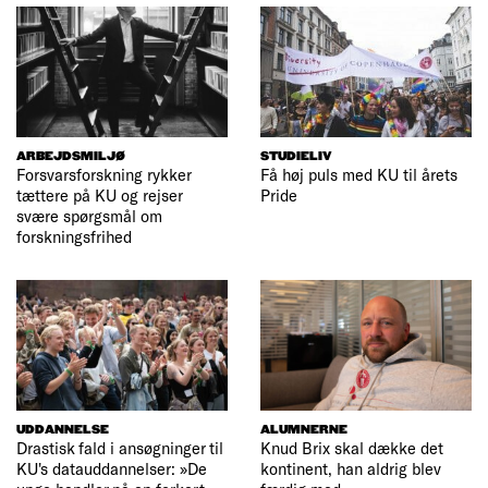
ARBEJDSMILJØ
STUDIELIV
Forsvarsforskning rykker
Få høj puls med KU til årets
tættere på KU og rejser
Pride
svære spørgsmål om
forskningsfrihed
UDDANNELSE
ALUMNERNE
Drastisk fald i ansøgninger til
Knud Brix skal dække det
KU's datauddannelser: »De
kontinent, han aldrig blev