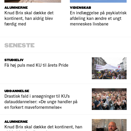
ALUMNERNE
VIDENSKAB
Knud Brix skal dække det
En indlæggelse på psykiatrisk
kontinent, han aldrig blev
afdeling kan ændre et ungt
færdig med
menneskes livsbane
SENESTE
STUDIELIV
Få høj puls med KU til årets Pride
UDDANNELSE
Drastisk fald i ansøgninger til KU's
datauddannelser: »De unge handler på
en forkert mavefornemmelse«
ALUMNERNE
Knud Brix skal dække det kontinent, han