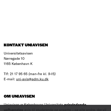
KONTAKT UNIAVISEN
Universitetsavisen
Nørregade 10
1165 København K
Tlf: 21 17 95 65
(man-fre kl. 9-15)
E-mail:
uni-avis@adm.ku.dk
OM UNIAVISEN
Uniavisen er Københavns Universitets
prisvindende
,
uafhængige
avis til studerende og ansatte – og alle andre, der vil