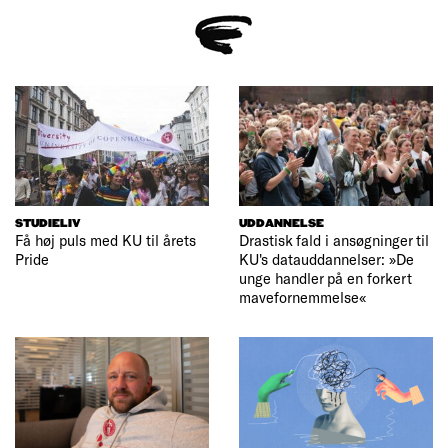
STUDIELIV
UDDANNELSE
Få høj puls med KU til årets
Drastisk fald i ansøgninger til
Pride
KU's datauddannelser: »De
unge handler på en forkert
mavefornemmelse«