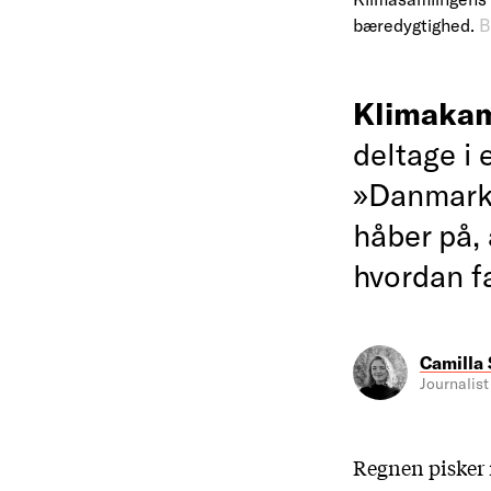
bæredygtighed.
B
Klimaka
deltage i 
»Danmarksh
håber på, 
hvordan fa
Camilla
Journalist
Regnen pisker 