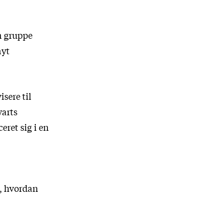
n gruppe
nyt
isere til
warts
eret sig i en
, hvordan