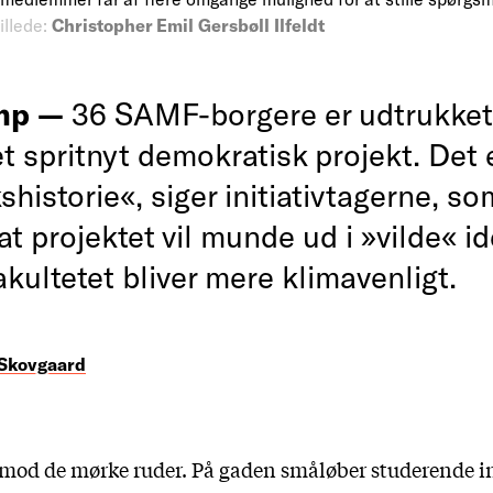
illede:
Christopher Emil Gersbøll Ilfeldt
mp —
36 SAMF-borgere er udtrukket t
et spritnyt demokratisk projekt. Det 
istorie«, siger initiativtagerne, s
at projektet vil munde ud i »vilde« ide
kultetet bliver mere klimavenligt.
 Skovgaard
mod de mørke ruder. På gaden småløber studerende in