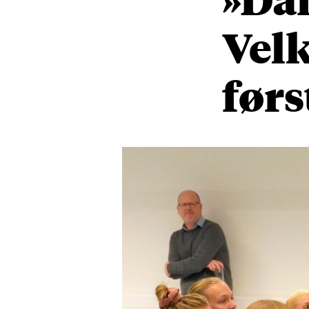
Vel
før