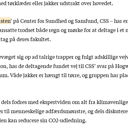
d tørklæder eller jakker udstrakt over hovedet.
isten
’ på Center for Sundhed og Samfund, CSS – har e
nsatte trodset både regn og mørke for at deltage i et 
tag på deres fakultet.
evæget sig op ad talrige trapper og fulgt adskillige vejv
on, har de deltagende fundet vej til CSS’ svar på Hog
. Våde jakker er hængt til tørre, og gruppen har plac
e dels fodres med ekspertviden om alt fra klimavenlige
 til menneskelige adfærdsmønstre, og dels diskutere
en kan reducere sin CO2-udledning.