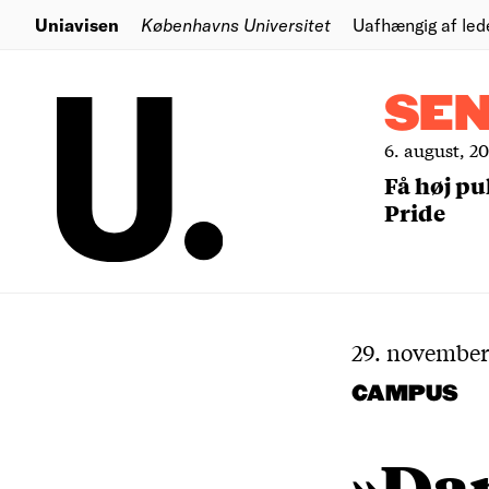
Uniavisen
Københavns Universitet
Uafhængig af led
SE
6. august, 2
Få høj pu
Pride
29. november
CAMPUS
»Da