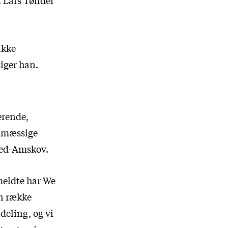
ikke
siger han.
erende,
ntmæssige
ted-Amskov.
meldte har We
en række
rdeling, og vi