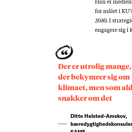
Han er medlem 
for målet i KU’
2030. I strateg
engagere sig i 
Der er utrolig mange,
der bekymrer sig om
klimaet, men som ald
snakker om det
Ditte Helsted-Amskov,
bæredygtighedskonsulen
SAMF