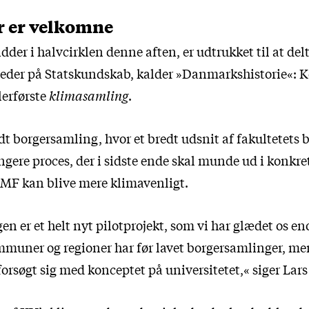
er er velkomne
dder i halvcirklen denne aften, er udtrukket til at delt
leder på Statskundskab, kalder »Danmarkshistorie«:
lerførste
klimasamling
.
dt borgersamling, hvor et bredt udsnit af fakultetets 
ngere proces, der i sidste ende skal munde ud i konkr
AMF kan blive mere klimavenligt.
n er et helt nyt pilotprojekt, som vi har glædet os en
mmuner og regioner har før lavet borgersamlinger, me
forsøgt sig med konceptet på universitetet,« siger Lar