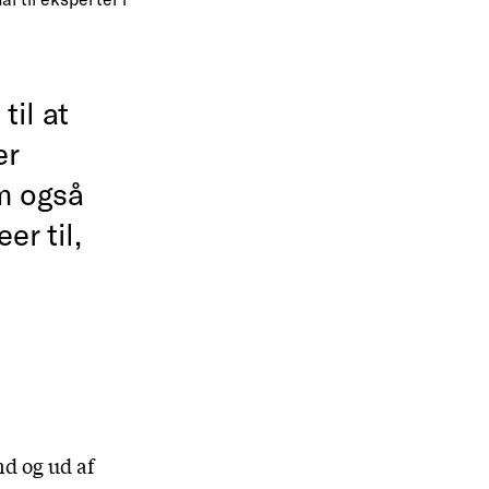
il at
er
om også
er til,
d og ud af