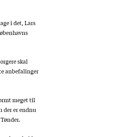
age i det, Lars
 Københavns
borgere skal
ete anbefalinger
ormt meget til
n der er endnu
s Tønder.