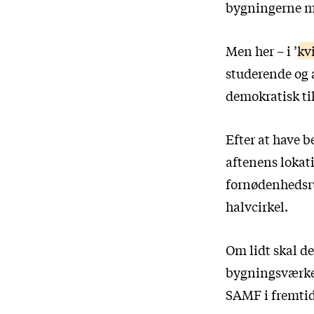
bygningerne me
Men her – i ’
kv
studerende og a
demokratisk til
Efter at have b
aftenens lokati
fornødenhedsrum
halvcirkel.
Om lidt skal d
bygningsværker
SAMF i fremtid