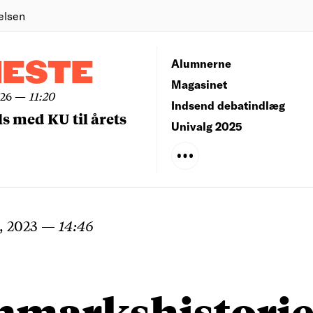
elsen
NESTE
Alumnerne
Magasinet
026
—
11:20
Indsend debatindlæg
ls med KU til årets
Univalg 2025
, 2023
—
14:46
nmarkshistorie