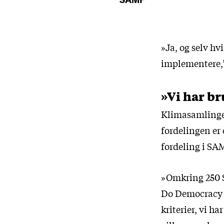
»Ja, og selv hv
implementere,’ 
»Vi har br
Klimasamlingen
fordelingen er
fordeling i SA
»Omkring 250 S
Do Democracy u
kriterier, vi ha