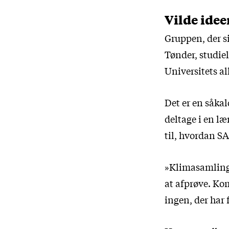
Vilde ide
Gruppen, der si
Tønder, studie
Universitets al
Det er en såkal
deltage i en læ
til, hvordan S
»Klimasamlinge
at afprøve. Ko
ingen, der har 