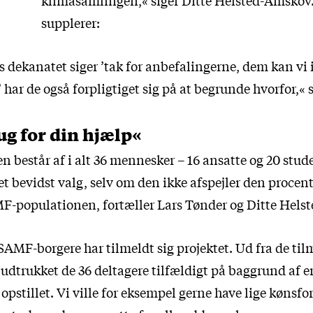
supplerer:
is dekanatet siger ’tak for anbefalingerne, dem kan vi 
har de også forpligtiget sig på at begrunde hvorfor,« 
ug for din hjælp«
 består af i alt 36 mennesker – 16 ansatte og 20 stud
 et bevidst valg, selv om den ikke afspejler den proce
MF-populationen, fortæller Lars Tønder og Ditte Hels
AMF-borgere har tilmeldt sig projektet. Ud fra de til
dtrukket de 36 deltagere tilfældigt på baggrund af 
r opstillet. Vi ville for eksempel gerne have lige kønsfo