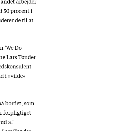
 andet arbejder
d 50 procent i
uderende til at
en ’We Do
e Lars Tønder
edskonsulent
d i »vilde«
 på bordet, som
r forpligtiget
 ud af
 Lars Tønder