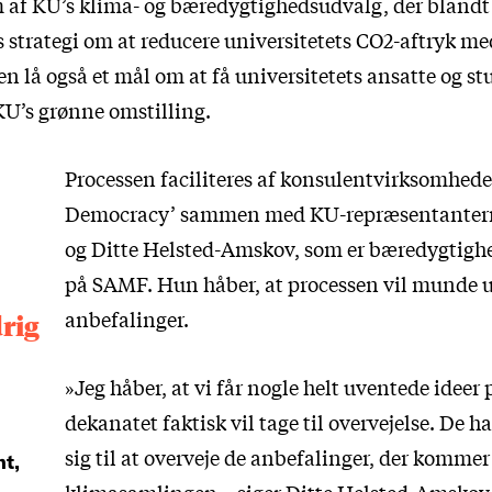
af KU’s klima- og bæredygtighedsudvalg, der blandt
s strategi om at reducere universitetets CO2-aftryk me
ien lå også et mål om at få universitetets ansatte og st
KU’s grønne omstilling.
Processen faciliteres af konsulentvirksomhed
Democracy’ sammen med KU-repræsentantern
og Ditte Helsted-Amskov, som er bæredygtigh
på SAMF. Hun håber, at processen vil munde u
anbefalinger.
rig
»Jeg håber, at vi får nogle helt uventede ideer
dekanatet faktisk vil tage til overvejelse. De ha
sig til at overveje de anbefalinger, der kommer
t,
klimasamlingen,« siger Ditte Helsted-Amskov.