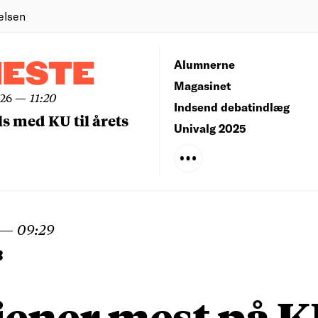
elsen
NESTE
Alumnerne
Magasinet
026
—
11:20
Indsend debatindlæg
ls med KU til årets
Univalg 2025
—
09:29
B
jener mest på 