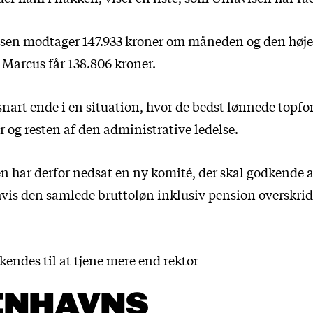
en modtager 147.933 kroner om måneden og den høj
 Marcus får 138.806 kroner.
art ende i en situation, hvor de bedst lønnede topfo
r og resten af den administrative ledelse.
en har derfor nedsat en ny komité, der skal godkende 
hvis den samlede bruttoløn inklusiv pension overskride
endes til at tjene mere end rektor
ENHAVNS