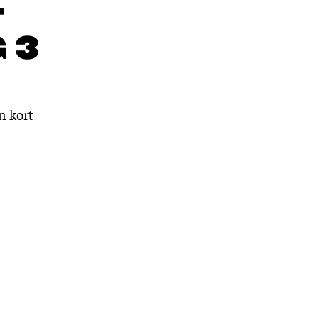
T
 3
n kort