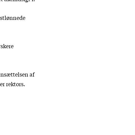
estlønnede
rskere
ansættelsen af
r rektors.