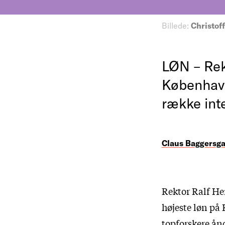
Billede:
Christoff
LØN – Rek
København
række int
Claus Baggersg
Rektor Ralf He
højeste løn på
topforskere ånd