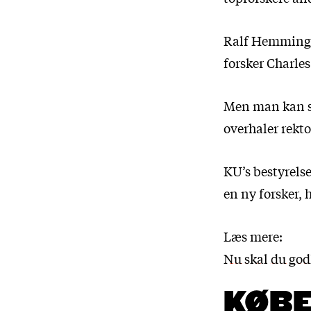
Ralf Hemmings
forsker Charles
Men man kan sn
overhaler rekto
KU’s bestyrels
en ny forsker, 
Læs mere:
Nu skal du godk
KØB