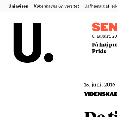
Uniavisen
Københavns Universitet
Uafhængig af led
SE
6. august, 2
Få høj pu
Pride
15. juni, 2016
VIDENSKA
De t