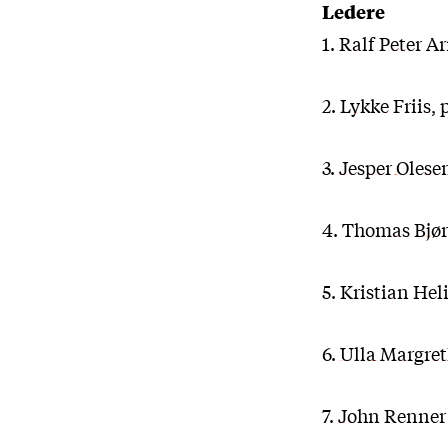
Ledere
1.
Ralf Peter 
2.
Lykke Friis
, 
3.
Jesper Olese
4.
Thomas Bjø
5.
Kristian Hel
6.
Ulla Margre
7.
John Renner