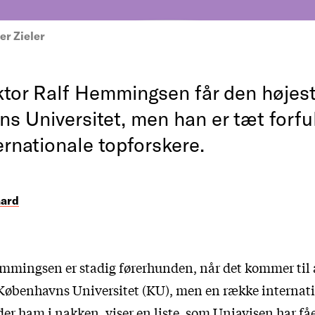
er Zieler
tor Ralf Hemmingsen får den højest
s Universitet, men han er tæt forful
ernationale topforskere.
aard
mmingsen er stadig førerhunden, når det kommer til 
 Københavns Universitet (KU), men en række internat
er ham i nakken, viser en liste, som Uniavisen har fåe