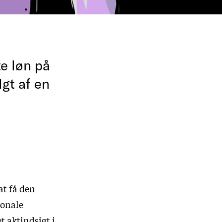
e løn på
gt af en
at få den
ionale
t aktindsigt i.