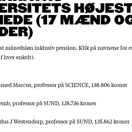
ERSITETS HØJES
EDE (17 MÆND OG
DER)
ast månedsløn inklusiv pension. Klik på navnene for e
f hver enkelt).
amed Marcus
, professor på SCIENCE, 138.806 kroner
Semb
, professor på SUND, 128.736 kroner
dus J Westendorp
, professor på SUND, 125.862 kroner