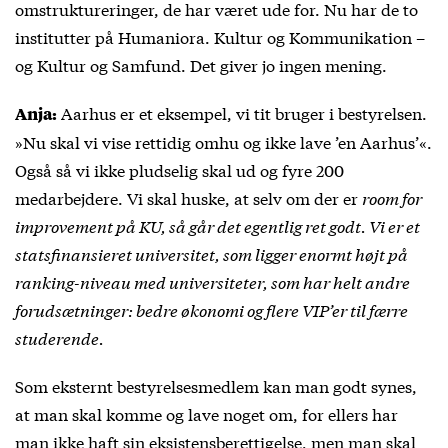
omstruktureringer, de har været ude for. Nu har de to
institutter på Humaniora. Kultur og Kommunikation –
og Kultur og Samfund. Det giver jo ingen mening.
Aarhus er et eksempel, vi tit bruger i bestyrelsen.
Anja:
»Nu skal vi vise rettidig omhu og ikke lave ’en Aarhus’«.
Også så vi ikke pludselig skal ud og fyre 200
medarbejdere. Vi skal huske, at selv om der er
room for
improvement
på KU, så går det egentlig ret godt. Vi er et
statsfinansieret universitet, som ligger enormt højt på
ranking-niveau med universiteter, som har helt andre
forudsætninger: bedre økonomi og flere VIP’er til færre
studerende.
Som eksternt bestyrelsesmedlem kan man godt synes,
at man skal komme og lave noget om, for ellers har
man ikke haft sin eksistensberettigelse, men man skal