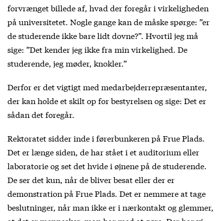
forvrænget billede af, hvad der foregår i virkeligheden
på universitetet. Nogle gange kan de måske spørge: ”er
de studerende ikke bare lidt dovne?”. Hvortil jeg må
sige: ”Det kender jeg ikke fra min virkelighed. De
studerende, jeg møder, knokler.”
Derfor er det vigtigt med medarbejderrepræsentanter,
der kan holde et skilt op for bestyrelsen og sige: Det er
sådan det foregår.
Rektoratet sidder inde i førerbunkeren på Frue Plads.
Det er længe siden, de har stået i et auditorium eller
laboratorie og set det hvide i øjnene på de studerende.
De ser det kun, når de bliver besat eller der er
demonstration på Frue Plads. Det er nemmere at tage
beslutninger, når man ikke er i nærkontakt og glemmer,
at det er mennesker, man har med at gøre. Der har vi