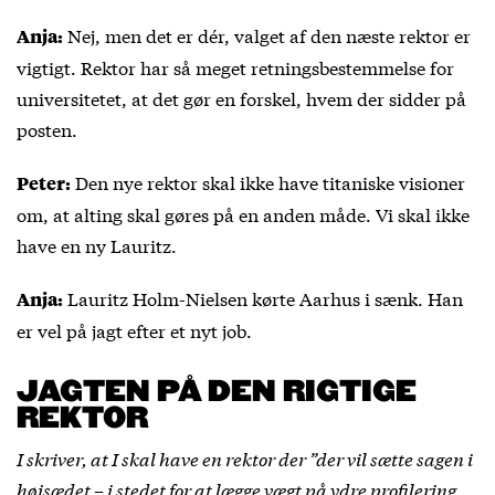
Nej, men det er dér, valget af den næste rektor er
Anja:
vigtigt. Rektor har så meget retningsbestemmelse for
universitetet, at det gør en forskel, hvem der sidder på
posten.
Den nye rektor skal ikke have titaniske visioner
Peter:
om, at alting skal gøres på en anden måde. Vi skal ikke
have en ny Lauritz.
Lauritz Holm-Nielsen kørte Aarhus i sænk. Han
Anja:
er vel på jagt efter et nyt job.
JAGTEN PÅ DEN RIGTIGE
REKTOR
I skriver, at I skal have en rektor der ”der vil sætte sagen i
højsædet – i stedet for at lægge vægt på ydre profilering,