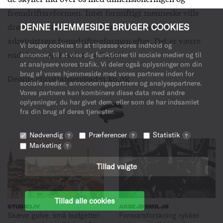
fremdriftsreformen. Intet fornuftigt menneske ville
drømme om at lave det system, man nu skal
DENNE HJEMMESIDE BRUGER COOKIES
administrere fremdriftsreformen efter. Det er værre
Vi bruger cookies til at tilpasse vores indhold og
end det, man kender fra Sovjet.
annoncer, til at vise dig funktioner til sociale medier og til
at analysere vores trafik. Vi deler også oplysninger om din
brug af vores hjemmeside med vores partnere inden for
Dennis.christiansen@adm.ku.dk
sociale medier, annonceringspartnere og analysepartnere.
Vores partnere kan kombinere disse data med andre
oplysninger, du har givet dem, eller som de har indsamlet
fra din brug af deres tjenester.
Nødvendig
Præferencer
Statistik
?
?
?
Marketing
?
Tillad valgte
Tillad alle cookies
STUDIELIV
ARBEJDSMILJØ
Skæve gulve, små budgetter
Forsvarsforskning rykker