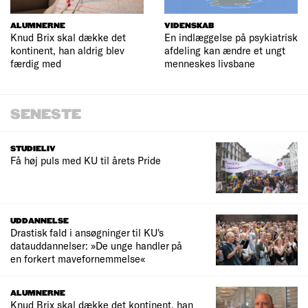
ALUMNERNE
VIDENSKAB
Knud Brix skal dække det
En indlæggelse på psykiatrisk
kontinent, han aldrig blev
afdeling kan ændre et ungt
færdig med
menneskes livsbane
SENESTE
STUDIELIV
Få høj puls med KU til årets Pride
UDDANNELSE
Drastisk fald i ansøgninger til KU's
datauddannelser: »De unge handler på
en forkert mavefornemmelse«
ALUMNERNE
Knud Brix skal dække det kontinent, han