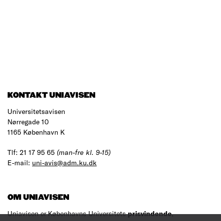
KONTAKT UNIAVISEN
Universitetsavisen
Nørregade 10
1165 København K
Tlf: 21 17 95 65
(man-fre kl. 9-15)
E-mail:
uni-avis@adm.ku.dk
OM UNIAVISEN
Uniavisen er Københavns Universitets
prisvindende
,