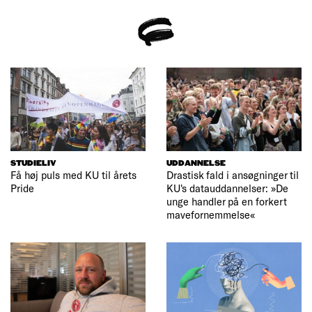
STUDIELIV
UDDANNELSE
Få høj puls med KU til årets
Drastisk fald i ansøgninger til
Pride
KU's datauddannelser: »De
unge handler på en forkert
mavefornemmelse«