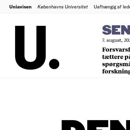
Uniavisen
Københavns Universitet
Uafhængig af led
SE
7. august, 20
Forsvars
tættere p
spørgsm
forsknin