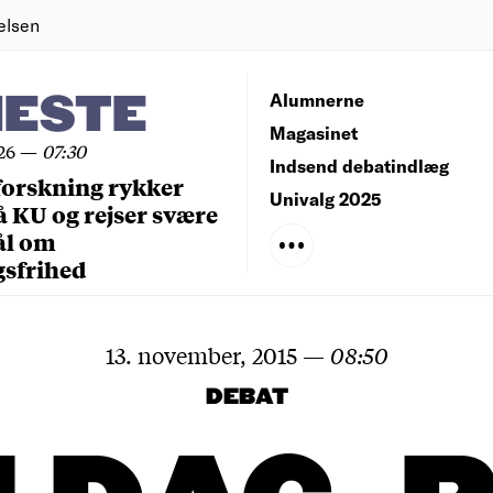
elsen
NESTE
Alumnerne
Magasinet
26
—
07:30
Indsend debatindlæg
forskning rykker
Univalg 2025
å KU og rejser svære
ål om
gsfrihed
13. november, 2015
—
08:50
DEBAT