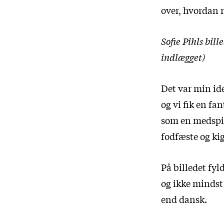
over, hvordan 
Sofie Pihls bill
indlægget)
Det var min idé
og vi fik en fan
som en medspil
fodfæste og ki
På billedet fyl
og ikke mindst
end dansk.