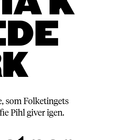
IA K
EDE
K
e, som Folketingets
e Pihl giver igen.