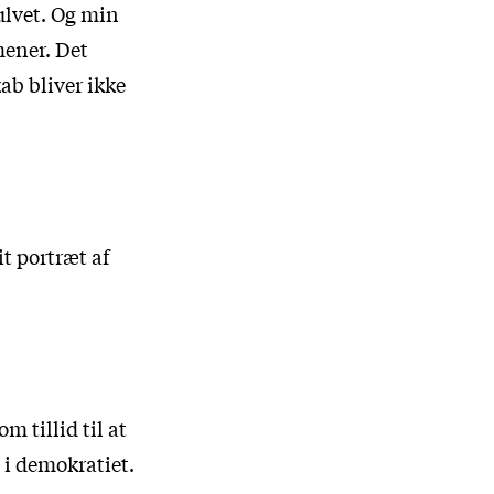
gulvet. Og min
mener. Det
ab bliver ikke
it portræt af
m tillid til at
 i demokratiet.