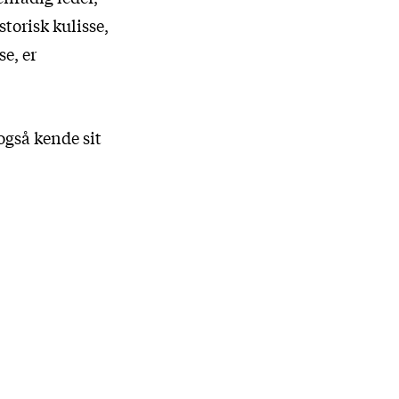
torisk kulisse,
e, er
gså kende sit