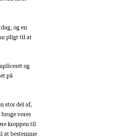
rdag, og en
n pligt til at
mpliceret og
det på
 stor del af,
t bruge vores
øre kroppen til
til at bestemme