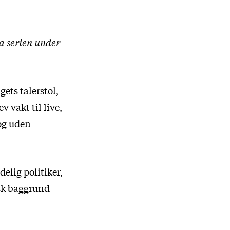
ra serien under
ets talerstol,
v vakt til live,
 og uden
delig politiker,
sk baggrund