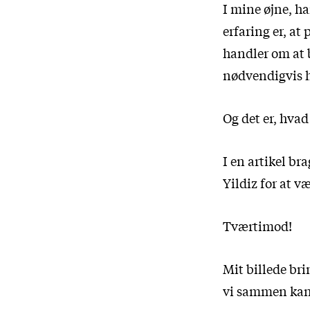
I mine øjne, ha
erfaring er, at
handler om at 
nødvendigvis hø
Og det er, hvad 
I en artikel br
Yildiz for at v
Tværtimod!
Mit billede bri
vi sammen kan 