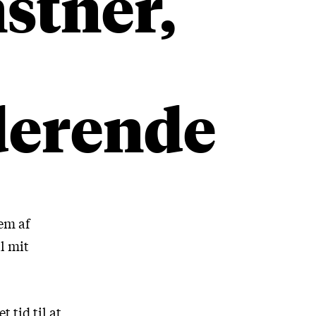
nstner,
derende
lem af
il mit
 tid til at