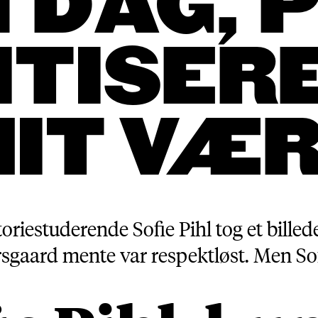
 DAG, P
ITISER
IT
V
ÆR
riestuderende Sofie Pihl tog et billed
gaard mente var respektløst. Men Sofi