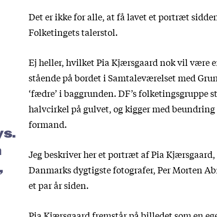
Det er ikke for alle, at få lavet et portræt sidd
Folketingets talerstol.
Ej heller, hvilket Pia Kjærsgaard nok vil være 
stående på bordet i Samtaleværelset med Gru
‘fædre’ i baggrunden. DF’s folketingsgruppe st
halvcirkel på gulvet, og kigger med beundring
formand.
s.
n
Jeg beskriver her et portræt af Pia Kjærsgaard, 
,
Danmarks dygtigste fotografer, Per Morten A
m
et par år siden.
Pia Kjærsgaard fremstår på billedet som en eg