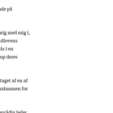
ende på
enig med mig i,
ndlovens
år i en
 op deres
taget af en af
brahamsen for
enrådig leder,