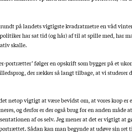
rundt på landets vigtigste kvadratmetre en våd vinte
politiker har sat tid (og hår) af til at spille med, har ma
ativ skalle.
r-portrætter’ følger en opskrift som bygger på et uko
billedsprog, der rækker så langt tilbage, at vi studerer 
et netop vigtigt at være bevidst om, at vores krop er en
neres, og derfor er der også brug for en anden måde a
sentationen af os selv. Jeg mener at det er vigtigt at g
f portrættet. Sådan kan man begynde at udøve sin ret 