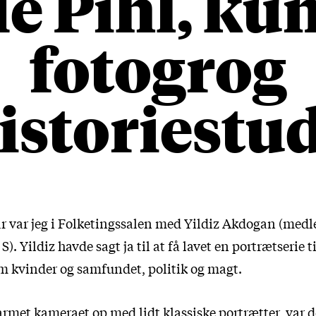
ie Pihl, ku
fotogrog
istoriestu
ar var jeg i Folketingssalen med Yildiz Akdogan (med
S). Yildiz havde sagt ja til at få lavet en portrætserie t
m kvinder og samfundet, politik og magt.
armet kameraet op med lidt klassiske portrætter, var det