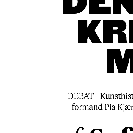
DEN
KR
M
DEBAT - Kunsthisto
formand Pia Kjærs