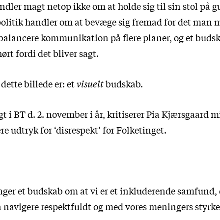
ndler magt netop ikke om at holde sig til sin stol på 
 politik handler om at bevæge sig fremad for det man 
balancere kommunikation på flere planer, og et budsk
rt fordi det bliver sagt.
dette billede er: et
visuelt
budskab.
agt i BT d. 2. november i år, kritiserer Pia Kjærsgaard m
ære udtryk for ‘disrespekt’ for Folketinget.
nger et budskab om at vi er et inkluderende samfund, o
navigere respektfuldt og med vores meningers styrke