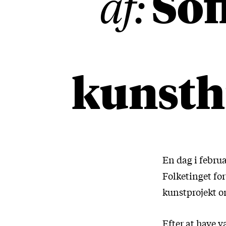
Sof
af:
kunsth
En dag i febru
Folketinget for 
kunstprojekt o
Efter at have v