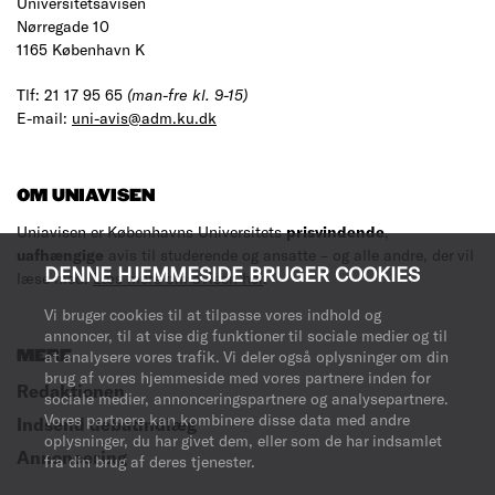
Universitetsavisen
Nørregade 10
1165 København K
Tlf: 21 17 95 65
(man-fre kl. 9-15)
E-mail:
uni-avis@adm.ku.dk
OM UNIAVISEN
Uniavisen er Københavns Universitets
prisvindende
,
uafhængige
avis til studerende og ansatte – og alle andre, der vil
DENNE HJEMMESIDE BRUGER COOKIES
læse med.
Læs mere om avisen her
.
Vi bruger cookies til at tilpasse vores indhold og
annoncer, til at vise dig funktioner til sociale medier og til
MERE
at analysere vores trafik. Vi deler også oplysninger om din
brug af vores hjemmeside med vores partnere inden for
Redaktionen
sociale medier, annonceringspartnere og analysepartnere.
Vores partnere kan kombinere disse data med andre
Indsend debatindlæg
oplysninger, du har givet dem, eller som de har indsamlet
Annoncering
fra din brug af deres tjenester.