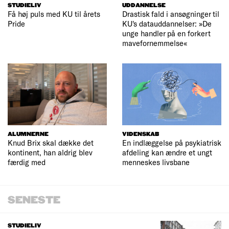
STUDIELIV
UDDANNELSE
Få høj puls med KU til årets
Drastisk fald i ansøgninger til
Pride
KU's datauddannelser: »De
unge handler på en forkert
mavefornemmelse«
ALUMNERNE
VIDENSKAB
Knud Brix skal dække det
En indlæggelse på psykiatrisk
kontinent, han aldrig blev
afdeling kan ændre et ungt
færdig med
menneskes livsbane
SENESTE
STUDIELIV